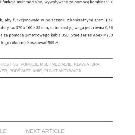
eż funkcje multimedialne, wywoływane za pomocą kombinacji z
k, aby funkcjonowało w połączeniu z konkretnymi grami (jak
iatury to: 370 x 160 x 35 mm, natomiast jej waga jest równa 0,86
era za pomocą 2-metrowego kabla USB. Steelseries Apex M750
tego roku i ma kosztować 599 zł.
GHOSTING
,
FUNKCJE MULTIMEDIALNE
,
KLAWIATURA
,
VER
,
PODŚWIETLANIE
,
PUNKT AKTYWACJI
CLE
NEXT ARTICLE