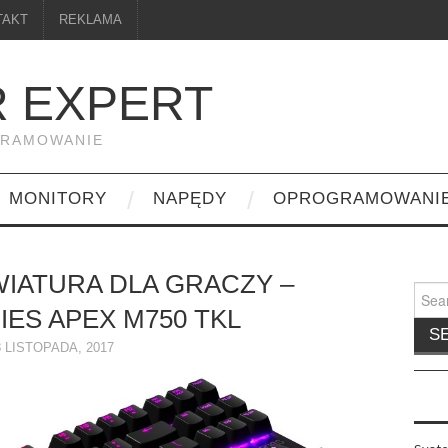
TAKT
REKLAMA
 EXPERT
GRAMOWANIE
MONITORY
NAPĘDY
OPROGRAMOWANI
IATURA DLA GRACZY –
Searc
for:
IES APEX M750 TKL
8 LISTOPADA, 2017