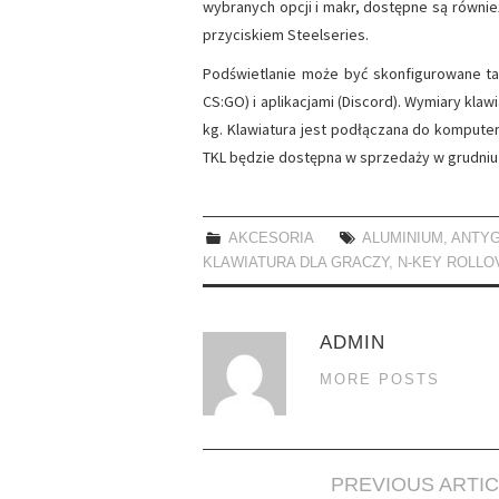
wybranych opcji i makr, dostępne są równi
przyciskiem Steelseries.
Podświetlanie może być skonfigurowane ta
CS:GO) i aplikacjami (Discord). Wymiary klaw
kg. Klawiatura jest podłączana do komput
TKL będzie dostępna w sprzedaży w grudniu 
AKCESORIA
ALUMINIUM
,
ANTY
KLAWIATURA DLA GRACZY
,
N-KEY ROLLO
ADMIN
MORE POSTS
Post
PREVIOUS ARTI