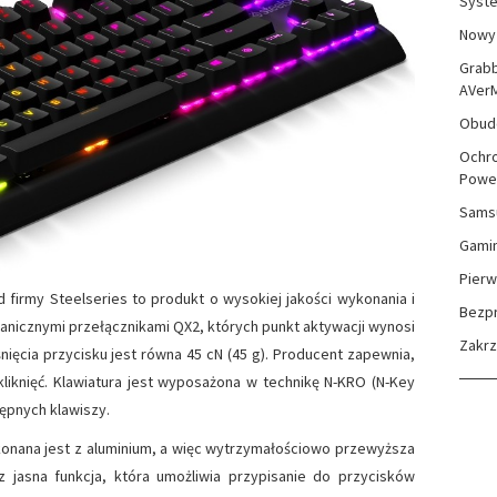
Syste
Nowy 
Grabb
AVer
Obudo
Ochro
Powe
Sams
Gami
Pierw
 firmy Steelseries to produkt o wysokiej jakości wykonania i
Bezp
anicznymi przełącznikami QX2, których punkt aktywacji wynosi
Zakr
ięcia przycisku jest równa 45 cN (45 g). Producent zapewnia,
kliknięć. Klawiatura jest wyposażona w technikę N-KRO (N-Key
tępnych klawiszy.
onana jest z aluminium, a więc wytrzymałościowo przewyższa
z jasna funkcja, która umożliwia przypisanie do przycisków