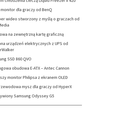
m chłodzenia cieczą Liquid Freezer II 420
monitor dla graczy od BenQ
er wideo stworzony z myślą o graczach od
Media
wa na zewnętrzną kartę graficzną
na urządzeń elektrycznych z UPS od
rWalker
ung SSD 860 QVO
ngowa obudowa E-ATX – Antec Cannon
szy monitor Philipsa z ekranem OLED
rzewodowa mysz dla graczy od HyperX
zywiony Samsung Odyssey G5