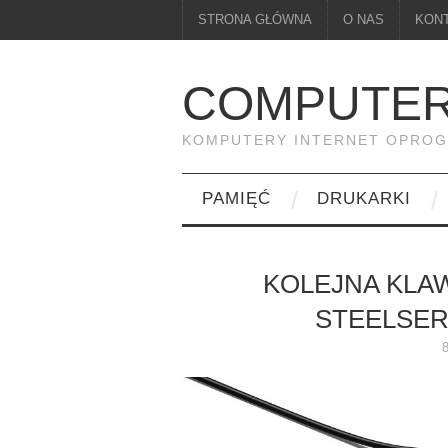
STRONA GŁÓWNA
O NAS
KON
COMPUTER
KOMPUTERY INTERNET OPRO
PAMIĘĆ
DRUKARKI
KOLEJNA KLAW
STEELSER