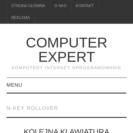
STRONA GŁÓWNA
O NAS
KONTAKT
REKLAMA
COMPUTER
EXPERT
KOMPUTERY INTERNET OPROGRAMOWANIE
MENU
PAMIĘĆ
N-KEY ROLLOVER
DRUKARKI
MONITORY
KOLEJNA KLAWIATURA