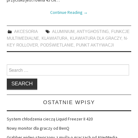
Continue Reading
→
AKCESORIA
ALUMINIUM
,
ANTYGHOSTING
,
FUNKCJE
MULTIMEDIALNE
,
KLAWIATURA
,
KLAWIATURA DLA GRACZY
,
N-
KEY ROLLOVER
,
PODŚWIETLANIE
,
PUNKT AKTYWACJI
Search
for:
OSTATNIE WPISY
System chłodzenia cieczą Liquid Freezer II 420
Nowy monitor dla graczy od BenQ
Grabber wideo stworzony z myślą o graczach od AVerMedia