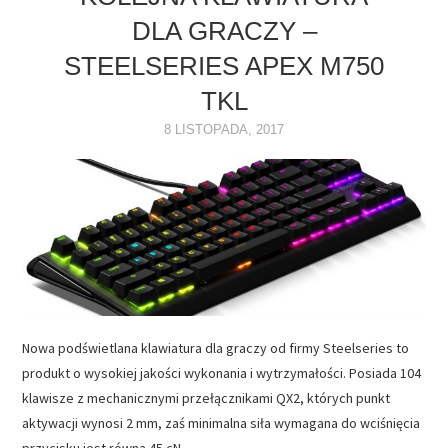
DLA GRACZY –
NAPĘDY
STEELSERIES APEX M750
OPROGRAMOWANIE
TKL
8 LISTOPADA, 2017
INTERNET
Nowa podświetlana klawiatura dla graczy od firmy Steelseries to
produkt o wysokiej jakości wykonania i wytrzymałości. Posiada 104
klawisze z mechanicznymi przełącznikami QX2, których punkt
aktywacji wynosi 2 mm, zaś minimalna siła wymagana do wciśnięcia
przycisku jest równa 45 cN…