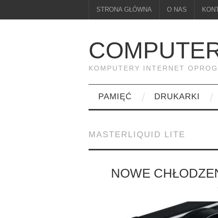
STRONA GŁÓWNA
O NAS
KON
COMPUTER
KOMPUTERY INTERNET OPRO
PAMIĘĆ
DRUKARKI
MASTERLIQUID LITE
NOWE CHŁODZEN