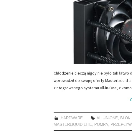
Chłodzenie cieczą nigdy nie było tak łatwo
wprowadził do swojej oferty MasterLiquid Li
zintegrowanego systemu All-in-One, z kom
C
HARDWARE
ALL-IN-ONE
,
BLOK
MASTERLIQUID LITE
,
POMPA
,
PRZEPŁYW