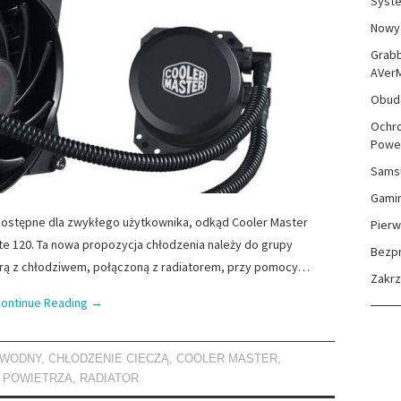
Syste
Nowy 
Grabb
AVer
Obudo
Ochro
Powe
Sams
Gami
 dostępne dla zwykłego użytkownika, odkąd Cooler Master
Pierw
te 120. Ta nowa propozycja chłodzenia należy do grupy
Bezp
orą z chłodziwem, połączoną z radiatorem, przy pomocy…
Zakr
ontinue Reading
→
 WODNY
,
CHŁODZENIE CIECZĄ
,
COOLER MASTER
,
 POWIETRZA
,
RADIATOR