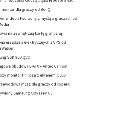
m chłodzenia cieczą Liquid Freezer II 420
monitor dla graczy od BenQ
er wideo stworzony z myślą o graczach od
Media
wa na zewnętrzną kartę graficzną
na urządzeń elektrycznych z UPS od
rWalker
ung SSD 860 QVO
ngowa obudowa E-ATX – Antec Cannon
szy monitor Philipsa z ekranem OLED
rzewodowa mysz dla graczy od HyperX
zywiony Samsung Odyssey G5