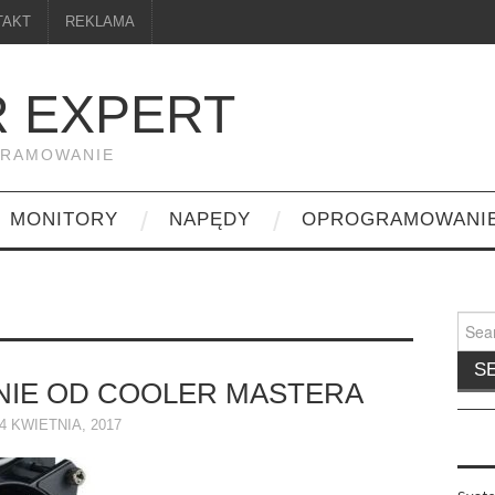
TAKT
REKLAMA
 EXPERT
GRAMOWANIE
MONITORY
NAPĘDY
OPROGRAMOWANI
Searc
for:
IE OD COOLER MASTERA
4 KWIETNIA, 2017