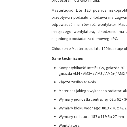
procesorami od AMD i Intela.
MasterLiquid Lite 120 posiada niskopr
przepływu i podziału chłodziwa ma zagwar
odpowiadać ma również wentylator Mast
mniejszego wentylatora, chłodzenie ma
niejednego posiadacza domowego PC.
Chłodzenie MasterLiquid Lite 120 kosztuje ok
Dane techniczne:
Kompatybilność: Intel® LGA, gniazda 2011-
gniazda AM4 / AM3+ / AM3 / AM2+ / AM2 /
Złącze zasilanie: 4-pin
Materiał z jakiego wykonano radiator: a
Wymiary jednostki centralnej: 62 x 62 x 
Wymiary bloku wodnego: 80.3 x 76 x 42.
Wymiary radiatora: 157 x 119.6 x 27 mm
Wentylatory: