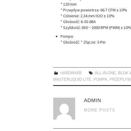
* 120 mm
* Przepływ powietrza: 66.7 CFM ± 10%
* Ciśnienie: 2.34 mm H2O ± 10%
* Głośność: 6-30 dBA
* Szybkość: 650 ~ 2000 RPM (PWM) ± 10
Pompa:
* Głośność: * Złącze: 3-Pin
HARDWARE
ALL-IN-ONE
,
BLOK 
MASTERLIQUID LITE
,
POMPA
,
PRZEPŁYW
ADMIN
MORE POSTS