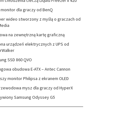
m chłodzenia cieczą Liquid Freezer II 420
monitor dla graczy od BenQ
er wideo stworzony z myślą o graczach od
Media
wa na zewnętrzną kartę graficzną
na urządzeń elektrycznych z UPS od
rWalker
ung SSD 860 QVO
ngowa obudowa E-ATX – Antec Cannon
szy monitor Philipsa z ekranem OLED
rzewodowa mysz dla graczy od HyperX
zywiony Samsung Odyssey G5