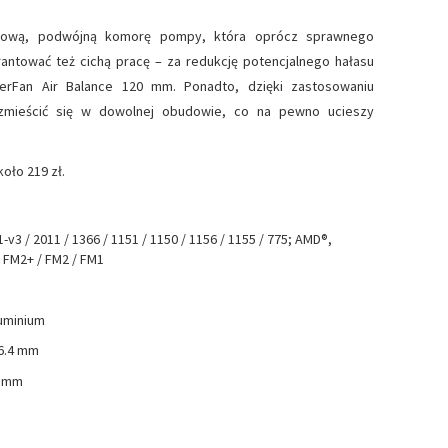
ofilową, podwójną komorę pompy, która oprócz sprawnego
antować też cichą pracę – za redukcję potencjalnego hałasu
erFan Air Balance 120 mm. Ponadto, dzięki zastosowaniu
 zmieścić się w dowolnej obudowie, co na pewno ucieszy
oło 219 zł.
v3 / 2011 / 1366 / 1151 / 1150 / 1156 / 1155 / 775; AMD®,
 FM2+ / FM2 / FM1
luminium
36.4 mm
2 mm