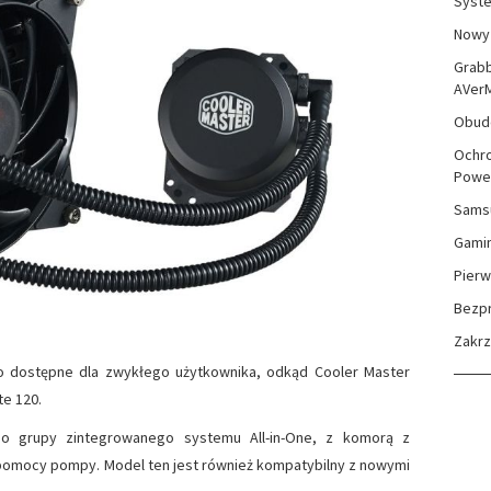
Syste
Nowy 
Grabb
AVer
Obudo
Ochro
Powe
Sams
Gami
Pierw
Bezp
Zakr
wo dostępne dla zwykłego użytkownika, odkąd Cooler Master
te 120.
do grupy zintegrowanego systemu All-in-One, z komorą z
pomocy pompy. Model ten jest również kompatybilny z nowymi