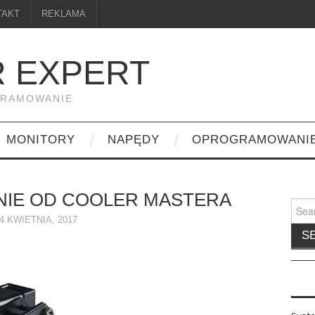
TAKT
REKLAMA
 EXPERT
GRAMOWANIE
MONITORY
NAPĘDY
OPROGRAMOWANI
IE OD COOLER MASTERA
Searc
for:
4 KWIETNIA, 2017