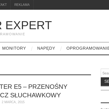
TAKT
REKLAMA
 EXPERT
GRAMOWANIE
MONITORY
NAPĘDY
OPROGRAMOWANI
Searc
for:
TER E5 – PRZENOŚNY
ACZ SŁUCHAWKOWY
2 MARCA, 2015