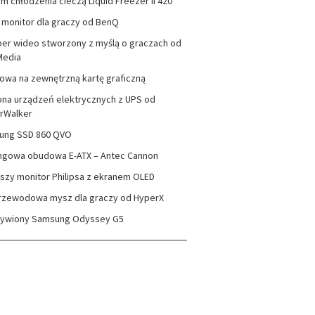
m chłodzenia cieczą Liquid Freezer II 420
monitor dla graczy od BenQ
er wideo stworzony z myślą o graczach od
Media
wa na zewnętrzną kartę graficzną
na urządzeń elektrycznych z UPS od
rWalker
ung SSD 860 QVO
ngowa obudowa E-ATX – Antec Cannon
szy monitor Philipsa z ekranem OLED
rzewodowa mysz dla graczy od HyperX
zywiony Samsung Odyssey G5