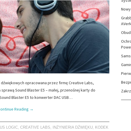
Syste
Nowy 
Grabb
AVer
Obudo
Ochro
Powe
Sams
Gami
Pierw
Bezp
rt dźwiękowych opracowana przez firmę Creative Labs,
a sprawą Sound Blaster E5 – małej, przenośnej karty do
Zakr
 Sound Blaster E5 to konwerter DAC USB…
ontinue Reading
→
US LOGIC
,
CREATIVE LABS
,
INŻYNIERIA DŹWIĘKU
,
KODEK