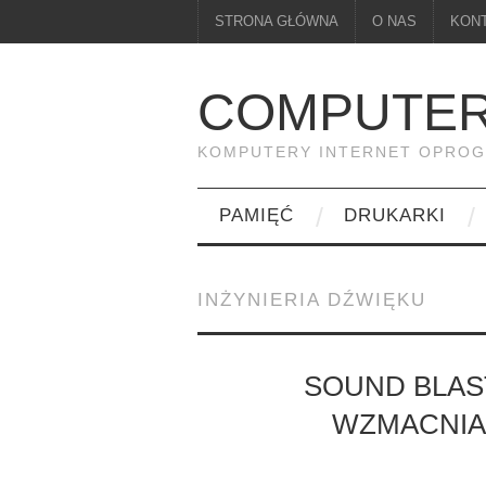
STRONA GŁÓWNA
O NAS
KON
COMPUTER
KOMPUTERY INTERNET OPRO
PAMIĘĆ
DRUKARKI
INŻYNIERIA DŹWIĘKU
SOUND BLAS
WZMACNI