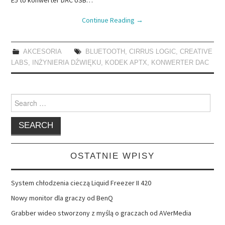
Continue Reading
→
AKCESORIA
BLUETOOTH
,
CIRRUS LOGIC
,
CREATIVE
LABS
,
INŻYNIERIA DŹWIĘKU
,
KODEK APTX
,
KONWERTER DAC
Search
for:
OSTATNIE WPISY
System chłodzenia cieczą Liquid Freezer II 420
Nowy monitor dla graczy od BenQ
Grabber wideo stworzony z myślą o graczach od AVerMedia