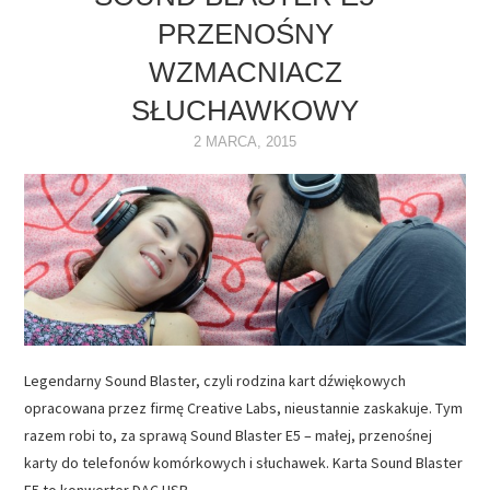
PRZENOŚNY
NAPĘDY
WZMACNIACZ
OPROGRAMOWANIE
SŁUCHAWKOWY
2 MARCA, 2015
INTERNET
Legendarny Sound Blaster, czyli rodzina kart dźwiękowych
opracowana przez firmę Creative Labs, nieustannie zaskakuje. Tym
razem robi to, za sprawą Sound Blaster E5 – małej, przenośnej
karty do telefonów komórkowych i słuchawek. Karta Sound Blaster
E5 to konwerter DAC USB…