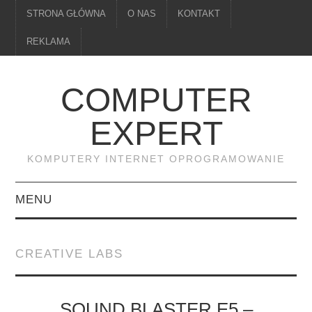
STRONA GŁÓWNA
O NAS
KONTAKT
REKLAMA
COMPUTER
EXPERT
KOMPUTERY INTERNET OPROGRAMOWANIE
MENU
PAMIĘĆ
CREATIVE LABS
DRUKARKI
MONITORY
SOUND BLASTER E5 –