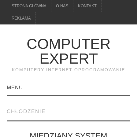
STRONA GŁÓWNA
O NAS
KONTAKT
REKLAMA
COMPUTER
EXPERT
KOMPUTERY INTERNET OPROGRAMOWANIE
MENU
PAMIĘĆ
CHŁODZENIE
DRUKARKI
MONITORY
MIEDZIANY SYSTEM