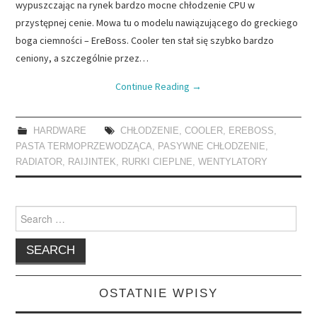
wypuszczając na rynek bardzo mocne chłodzenie CPU w
przystępnej cenie. Mowa tu o modelu nawiązującego do greckiego
boga ciemności – EreBoss. Cooler ten stał się szybko bardzo
ceniony, a szczególnie przez…
Continue Reading
→
HARDWARE
CHŁODZENIE
,
COOLER
,
EREBOSS
,
PASTA TERMOPRZEWODZĄCA
,
PASYWNE CHŁODZENIE
,
RADIATOR
,
RAIJINTEK
,
RURKI CIEPLNE
,
WENTYLATORY
Search
for:
OSTATNIE WPISY