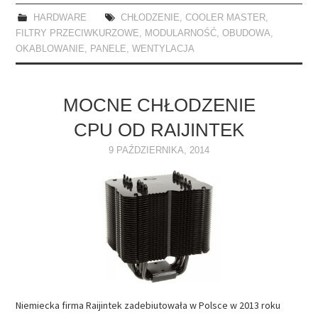
HARDWARE
CHŁODZENIE
,
COOLER MASTER
,
FILTRY PRZECIWKURZOWE
,
MODULARNOŚĆ
,
OBUDOWA
,
OKABLOWANIE
,
PANELE
,
WENTYLACJA
MOCNE CHŁODZENIE
CPU OD RAIJINTEK
9 PAŹDZIERNIKA, 2014
Niemiecka firma Raijintek zadebiutowała w Polsce w 2013 roku