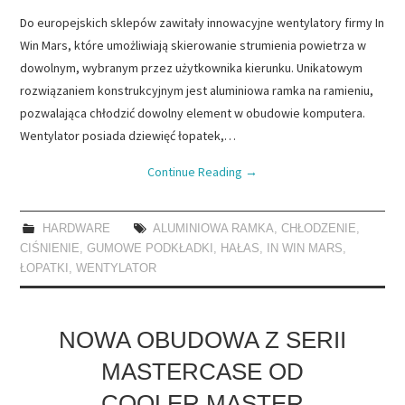
Do europejskich sklepów zawitały innowacyjne wentylatory firmy In
Win Mars, które umożliwiają skierowanie strumienia powietrza w
dowolnym, wybranym przez użytkownika kierunku. Unikatowym
rozwiązaniem konstrukcyjnym jest aluminiowa ramka na ramieniu,
pozwalająca chłodzić dowolny element w obudowie komputera.
Wentylator posiada dziewięć łopatek,…
Continue Reading
→
HARDWARE
ALUMINIOWA RAMKA
,
CHŁODZENIE
,
CIŚNIENIE
,
GUMOWE PODKŁADKI
,
HAŁAS
,
IN WIN MARS
,
ŁOPATKI
,
WENTYLATOR
NOWA OBUDOWA Z SERII
MASTERCASE OD
COOLER MASTER