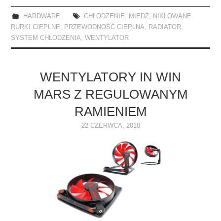
HARDWARE
CHŁODZENIE
,
MIEDŹ
,
NIKLOWANE
RURKI CIEPLNE
,
PRZEWODNOŚĆ CIEPLNA
,
RADIATOR
,
SYSTEM CHŁODZENIA
,
WENTYLATOR
WENTYLATORY IN WIN
MARS Z REGULOWANYM
RAMIENIEM
22 CZERWCA, 2018