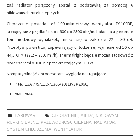
zaś radiator połączony został z podstawką za pomocą 6
niklowanych rurek cieplnych.
Chłodzenie posiada też 100-milimetrowy wentylator TY-100BP,
kręcący się z prędkością od 900 do 2500 obr/m. Hałas, jaki generuje
ten miedziowy wynalazek, mieści się w zakresie 22 – 30 dB.
Przepływ powietrza, zapewniający chłodzenie, wyniesie od 16 do
3
44,5 CFM (27,2 – 75,6 m
/h). Thermalright będzie można stosować z
procesorami o TDP nieprzekraczającym 180 W.
Kompatybilność z procesorami wygląda następująco:
Intel: LGA 775/115x/1366/2011(v3)/2066,
AMD: AM4.
HARDWARE
CHŁODZENIE
,
MIEDŹ
,
NIKLOWANE
RURKI CIEPLNE
,
PRZEWODNOŚĆ CIEPLNA
,
RADIATOR
,
SYSTEM CHŁODZENIA
,
WENTYLATOR