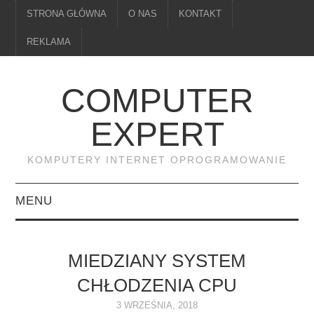
STRONA GŁÓWNA
O NAS
KONTAKT
REKLAMA
COMPUTER
EXPERT
KOMPUTERY INTERNET OPROGRAMOWANIE
MENU
PAMIĘĆ
MIEDZIANY SYSTEM
DRUKARKI
CHŁODZENIA CPU
MONITORY
3 WRZEŚNIA, 2018