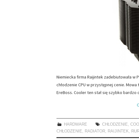
Niemiecka firma Raijintek zadebiutowała w
chłodzenie CPU w przystępnej cenie. Mowa 
EreBoss. Cooler ten stał się szybko bardzo
C
HARDWARE
CHŁODZENIE
,
COO
CHŁODZENIE
,
RADIATOR
,
RAIJINTEK
,
RUR