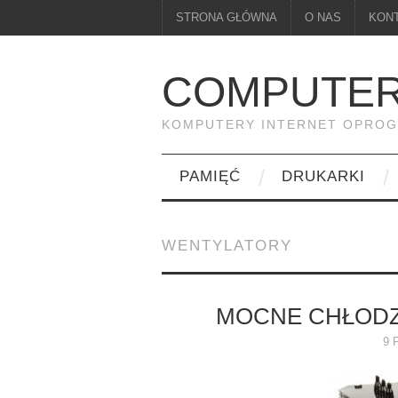
STRONA GŁÓWNA
O NAS
KON
COMPUTER
KOMPUTERY INTERNET OPRO
PAMIĘĆ
DRUKARKI
WENTYLATORY
MOCNE CHŁODZE
9 