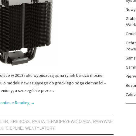
Syste
Nowy 
Grabb
AVer
Obudo
Ochro
Powe
Sams
Gami
 Polsce w 2013 roku wypuszczając na rynek bardzo mocne
Pierw
tu o modelu nawiązującego do greckiego boga ciemności –
Bezp
 ceniony, a szczególnie przez…
Zakr
ontinue Reading
→
LER
,
EREBOSS
,
PASTA TERMOPRZEWODZĄCA
,
PASYWNE
KI CIEPLNE
,
WENTYLATORY