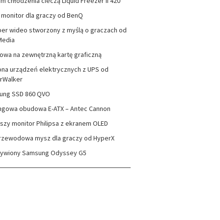
m chłodzenia cieczą Liquid Freezer II 420
monitor dla graczy od BenQ
er wideo stworzony z myślą o graczach od
Media
wa na zewnętrzną kartę graficzną
na urządzeń elektrycznych z UPS od
rWalker
ung SSD 860 QVO
ngowa obudowa E-ATX – Antec Cannon
szy monitor Philipsa z ekranem OLED
rzewodowa mysz dla graczy od HyperX
zywiony Samsung Odyssey G5