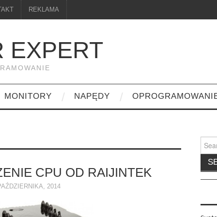
TAKT
REKLAMA
 EXPERT
GRAMOWANIE
MONITORY
NAPĘDY
OPROGRAMOWANI
Searc
for:
NIE CPU OD RAIJINTEK
PAŹDZIERNIKA, 2014