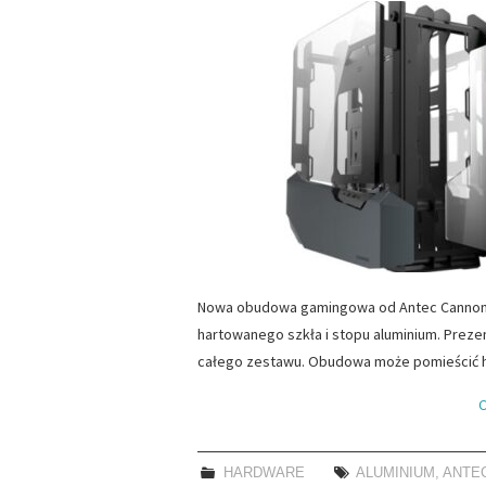
Nowa obudowa gamingowa od Antec Cannon t
hartowanego szkła i stopu aluminium. Preze
całego zestawu. Obudowa może pomieścić hig
C
HARDWARE
ALUMINIUM
,
ANTE