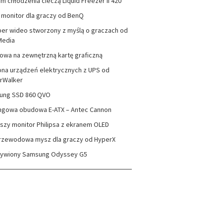
m chłodzenia cieczą Liquid Freezer II 420
monitor dla graczy od BenQ
er wideo stworzony z myślą o graczach od
Media
wa na zewnętrzną kartę graficzną
na urządzeń elektrycznych z UPS od
rWalker
ung SSD 860 QVO
ngowa obudowa E-ATX – Antec Cannon
szy monitor Philipsa z ekranem OLED
rzewodowa mysz dla graczy od HyperX
zywiony Samsung Odyssey G5