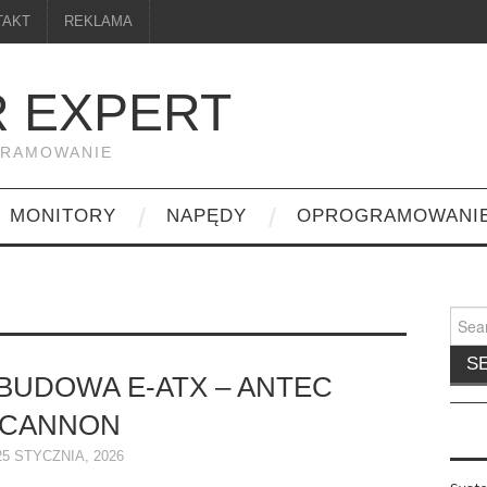
TAKT
REKLAMA
 EXPERT
GRAMOWANIE
MONITORY
NAPĘDY
OPROGRAMOWANI
Searc
for:
UDOWA E-ATX – ANTEC
CANNON
25 STYCZNIA, 2026