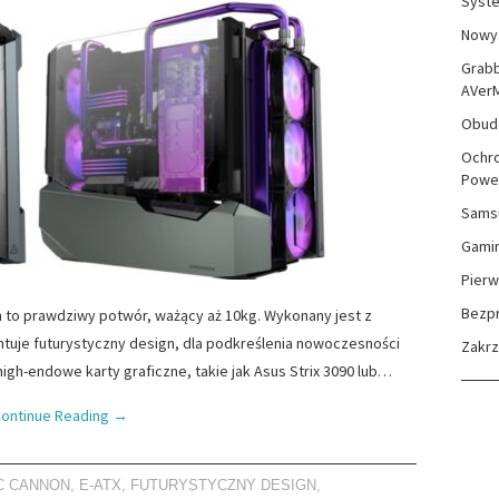
Syste
Nowy 
Grabb
AVer
Obudo
Ochro
Powe
Sams
Gami
Pierw
Bezp
o prawdziwy potwór, ważący aż 10kg. Wykonany jest z
ntuje futurystyczny design, dla podkreślenia nowoczesności
Zakr
h-endowe karty graficzne, takie jak Asus Strix 3090 lub…
ontinue Reading
→
C CANNON
,
E-ATX
,
FUTURYSTYCZNY DESIGN
,