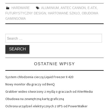
HARDWARE
ALUMINIUM
,
ANTEC CANNON
,
E-ATX
,
FUTURYSTYCZNY DESIGN
,
HARTOWANE SZKŁO
,
OBUDOWA
GAMINGOWA
Search
for:
OSTATNIE WPISY
System chłodzenia cieczą Liquid Freezer II 420
Nowy monitor dla graczy od BenQ
Grabber wideo stworzony z myślą o graczach od AVerMedia
Obudowa na zewnętrzną kartę graficzną
Ochrona urządzeń elektrycznych z UPS od PowerWalker