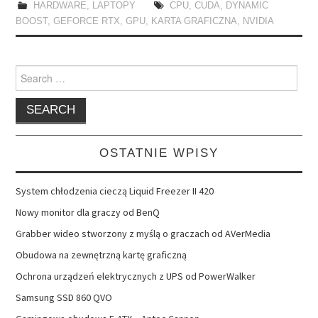
HARDWARE
,
LAPTOPY
CPU
,
CUDA
,
DYNAMIC
BOOST
,
GEFORCE RTX
,
GPU
,
KARTA GRAFICZNA
,
NVIDIA
Search
for:
OSTATNIE WPISY
System chłodzenia cieczą Liquid Freezer II 420
Nowy monitor dla graczy od BenQ
Grabber wideo stworzony z myślą o graczach od AVerMedia
Obudowa na zewnętrzną kartę graficzną
Ochrona urządzeń elektrycznych z UPS od PowerWalker
Samsung SSD 860 QVO