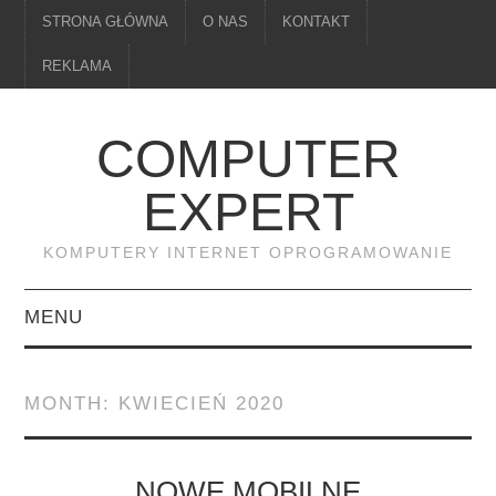
STRONA GŁÓWNA
O NAS
KONTAKT
REKLAMA
COMPUTER
EXPERT
KOMPUTERY INTERNET OPROGRAMOWANIE
MENU
PAMIĘĆ
MONTH:
KWIECIEŃ 2020
DRUKARKI
MONITORY
NOWE MOBILNE