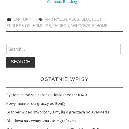
Continue Reading
→
LAPTOPY
AMD RYZEN
,
ASUS
,
BLUETOOTH
,
ENDLESS OS
,
HDMI
,
IPS
,
RADEON
,
WINDOWS 10 HOME
Search
for:
OSTATNIE WPISY
System chłodzenia cieczą Liquid Freezer II 420
Nowy monitor dla graczy od BenQ
Grabber wideo stworzony z myślą o graczach od AVerMedia
Obudowa na zewnętrzną kartę graficzną