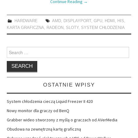
Continue Reading
→
HARDWARE
AMD
,
DISPLAYPORT
,
GPU
,
HDMI
,
HIS
,
KARTA GRAFICZNA
,
RADEON
,
SLOTY
,
SYSTEM CHŁODZENIA
Search
for:
OSTATNIE WPISY
System chłodzenia cieczą Liquid Freezer II 420
Nowy monitor dla graczy od BenQ
Grabber wideo stworzony z myślą o graczach od AVerMedia
Obudowa na zewnętrzną kartę graficzną