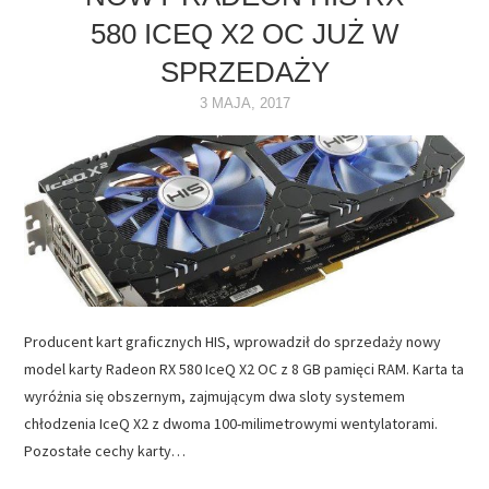
580 ICEQ X2 OC JUŻ W
NAPĘDY
SPRZEDAŻY
OPROGRAMOWANIE
3 MAJA, 2017
INTERNET
Producent kart graficznych HIS, wprowadził do sprzedaży nowy
model karty Radeon RX 580 IceQ X2 OC z 8 GB pamięci RAM. Karta ta
wyróżnia się obszernym, zajmującym dwa sloty systemem
chłodzenia IceQ X2 z dwoma 100-milimetrowymi wentylatorami.
Pozostałe cechy karty…