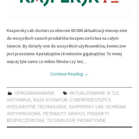
Kaspersky Lab dostarcza obecnie 60 000 aktualizacji miesięcznie
do wszystkich swoich produktów bezpieczeństwa na całym
świecie. By dotarły one do wszystkich użytkowników, konieczne
jest przesłanie 4 petabajtów (4 milionów gigabajtów). To mniej
więcej tyle samo co milion filmów czy też…
Continue Reading
→
OPROGRAMOWANIE
AKTUALIZOWANIE W TLE
,
ANTYWIRUS
,
BAZA SYGNATUR
,
CYBERPRZESTĘPCY
,
INTELIGENTNE TECHNOLOGIE
,
KASPERSKY LAB
,
OCHRONA
ANTYWIRUSOWA
,
PETABAJTY DANYCH
,
PRODUKTY
BEZPIECZEŃSTWA
,
TECHNOLOGIE PROAKTYWNE