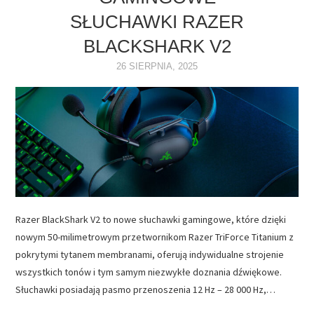
SŁUCHAWKI RAZER
NAPĘDY
BLACKSHARK V2
OPROGRAMOWANIE
26 SIERPNIA, 2025
INTERNET
Razer BlackShark V2 to nowe słuchawki gamingowe, które dzięki
nowym 50-milimetrowym przetwornikom Razer TriForce Titanium z
pokrytymi tytanem membranami, oferują indywidualne strojenie
wszystkich tonów i tym samym niezwykłe doznania dźwiękowe.
Słuchawki posiadają pasmo przenoszenia 12 Hz – 28 000 Hz,…