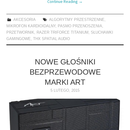
Continue Reading
→
AKCESORIA
ALGORYTMY PRZESTRZENNE
,
MIKROFON KARDIOIDALNY
,
PASMO PRZENOSZENIA
,
PRZETWORNIK
,
RAZER TRIFORCE TITANIUM
,
SŁUCHAWKI
GAMINGOWE
,
THX SPATIAL AUDIO
NOWE GŁOŚNIKI
BEZPRZEWODOWE
MARKI ART
5 LUTEGO, 2015