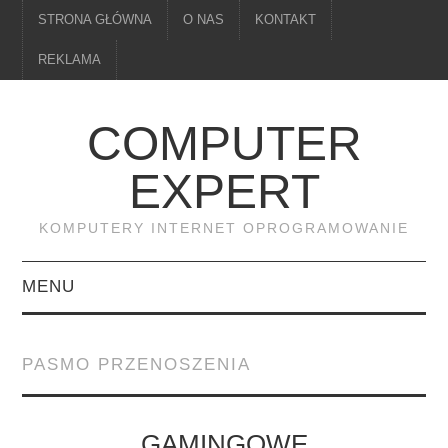
STRONA GŁÓWNA
O NAS
KONTAKT
REKLAMA
COMPUTER
EXPERT
KOMPUTERY INTERNET OPROGRAMOWANIE
MENU
PAMIĘĆ
PASMO PRZENOSZENIA
DRUKARKI
MONITORY
GAMINGOWE