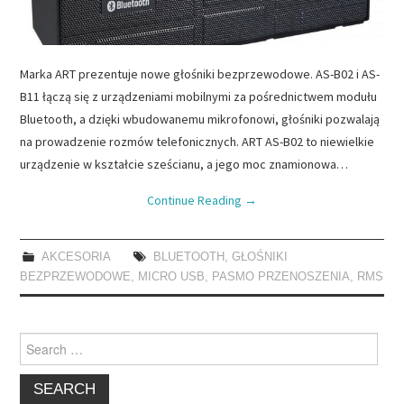
Marka ART prezentuje nowe głośniki bezprzewodowe. AS-B02 i AS-
B11 łączą się z urządzeniami mobilnymi za pośrednictwem modułu
Bluetooth, a dzięki wbudowanemu mikrofonowi, głośniki pozwalają
na prowadzenie rozmów telefonicznych. ART AS-B02 to niewielkie
urządzenie w kształcie sześcianu, a jego moc znamionowa…
Continue Reading
→
AKCESORIA
BLUETOOTH
,
GŁOŚNIKI
BEZPRZEWODOWE
,
MICRO USB
,
PASMO PRZENOSZENIA
,
RMS
Search
for: