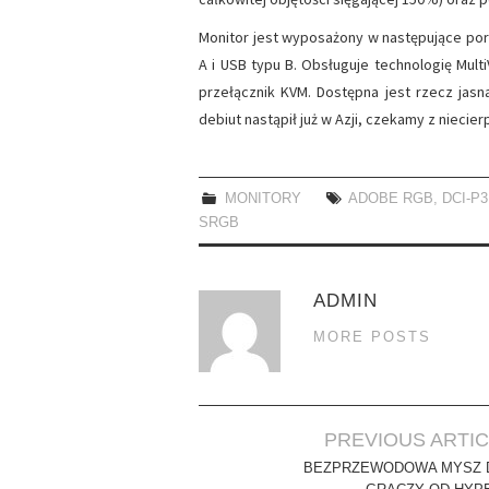
Monitor jest wyposażony w następujące porty:
A i USB typu B. Obsługuje technologię Mul
przełącznik KVM. Dostępna jest rzecz jasn
debiut nastąpił już w Azji, czekamy z niecie
MONITORY
ADOBE RGB
,
DCI-P3
SRGB
ADMIN
MORE POSTS
Post
PREVIOUS ARTI
navigation
BEZPRZEWODOWA MYSZ 