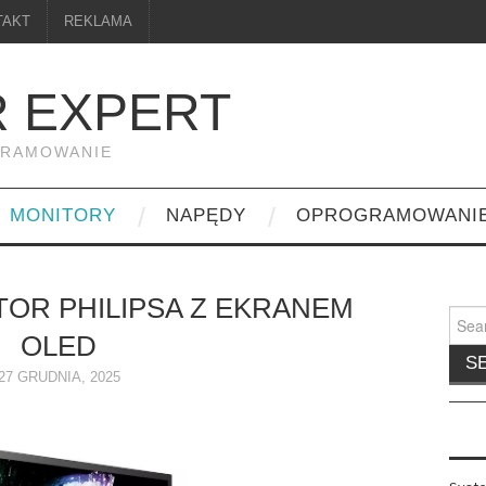
TAKT
REKLAMA
 EXPERT
GRAMOWANIE
MONITORY
NAPĘDY
OPROGRAMOWANI
OR PHILIPSA Z EKRANEM
Searc
for:
OLED
27 GRUDNIA, 2025