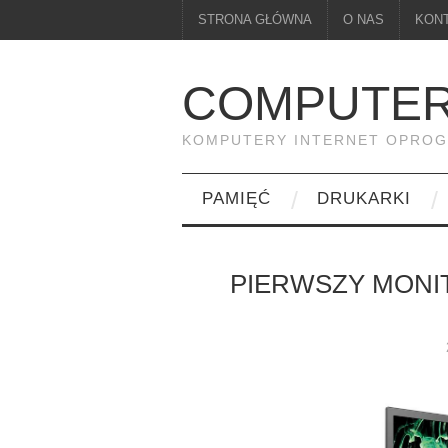
STRONA GŁÓWNA
O NAS
KON
COMPUTER
KOMPUTERY INTERNET OPRO
PAMIĘĆ
DRUKARKI
PIERWSZY MONIT