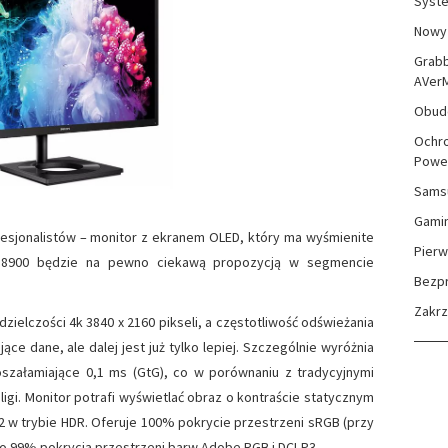
Syste
Nowy 
Grabb
AVer
Obudo
Ochro
Powe
Sams
Gami
ofesjonalistów – monitor z ekranem OLED, który ma wyśmienite
Pierw
1N8900 będzie na pewno ciekawą propozycją w segmencie
Bezp
Zakr
dzielczości 4k 3840 x 2160 pikseli, a częstotliwość odświeżania
ce dane, ale dalej jest już tylko lepiej. Szczególnie wyróżnia
 oszałamiające 0,1 ms (GtG), co w porównaniu z tradycyjnymi
ligi. Monitor potrafi wyświetlać obraz o kontraście statycznym
m2 w trybie HDR. Oferuje 100% pokrycie przestrzeni sRGB (przy
po 99% pokrycia przestrzeni barw Adobe RGB i DCI-P3.