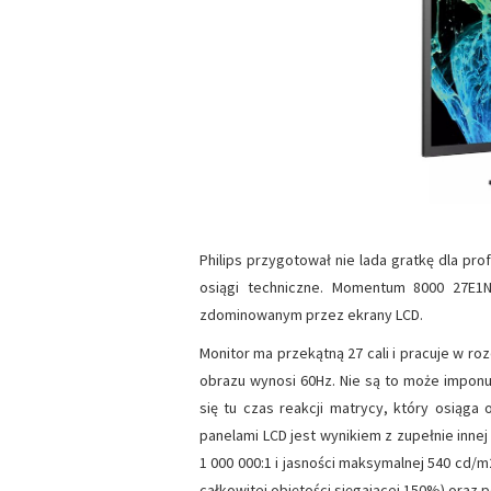
Philips przygotował nie lada gratkę dla pr
osiągi techniczne. Momentum 8000 27E
zdominowanym przez ekrany LCD.
Monitor ma przekątną 27 cali i pracuje w roz
obrazu wynosi 60Hz. Nie są to może imponują
się tu czas reakcji matrycy, który osiąga
panelami LCD jest wynikiem z zupełnie innej 
1 000 000:1 i jasności maksymalnej 540 cd/
całkowitej objętości sięgającej 150%) oraz 