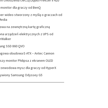
m chłodzenia cieczą Liquid Freezer II 420
monitor dla graczy od BenQ
er wideo stworzony z myślą o graczach od
Media
wa na zewnętrzną kartę graficzną
na urządzeń elektrycznych z UPS od
rWalker
ung SSD 860 QVO
ngowa obudowa E-ATX – Antec Cannon
szy monitor Philipsa z ekranem OLED
rzewodowa mysz dla graczy od HyperX
zywiony Samsung Odyssey G5