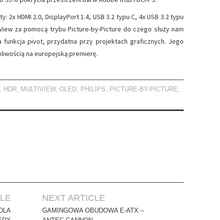
 2x HDMI 2.0, DisplayPort 1.4, USB 3.2 typu C, 4x USB 3.2 typu
tiView za pomocą trybu Picture-by-Picture do czego służy nam
a funkcja pivot, przydatna przy projektach graficznych. Jego
rpliwością na europejską premierę.
,
HDR
,
MULTIVIEW
,
OLED
,
PHILIPS
,
PICTURE-BY-PICTURE
,
CLE
NEXT ARTICLE
DLA
GAMINGOWA OBUDOWA E-ATX –