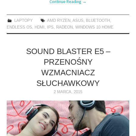
Continue Reading
→
LAPTOPY
AMD RYZEN
,
ASUS
,
BLUETOOTH
,
ENDLESS OS
,
HDMI
,
IPS
,
RADEON
,
WINDOWS 10 HOME
SOUND BLASTER E5 –
PRZENOŚNY
WZMACNIACZ
SŁUCHAWKOWY
2 MARCA, 2015