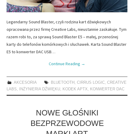
Legendarny Sound Blaster, czyli rodzina kart dźwiękowych
opracowana przez firmę Creative Labs, nieustannie zaskakuje. Tym
razem robi to, za sprawą Sound Blaster E5 – małej, przenośnej
karty do telefonów komórkowych i słuchawek. Karta Sound Blaster
E5 to konwerter DAC USB…
Continue Reading
→
AKCESORIA
BLUETOOTH
,
CIRRUS LOGIC
,
CREATIVE
LABS
,
INŻYNIERIA DŹWIĘKU
,
KODEK APTX
,
KONWERTER DAC
NOWE GŁOŚNIKI
BEZPRZEWODOWE
MARKI ART