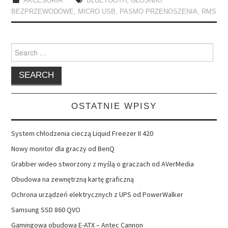
AKCESORIA
BLUETOOTH
,
GŁOŚNIKI
BEZPRZEWODOWE
,
MICRO USB
,
PASMO PRZENOSZENIA
,
RMS
Search
for:
OSTATNIE WPISY
System chłodzenia cieczą Liquid Freezer II 420
Nowy monitor dla graczy od BenQ
Grabber wideo stworzony z myślą o graczach od AVerMedia
Obudowa na zewnętrzną kartę graficzną
Ochrona urządzeń elektrycznych z UPS od PowerWalker
Samsung SSD 860 QVO
Gamingowa obudowa E-ATX – Antec Cannon