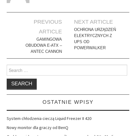
Post
PREVIOUS
NEXT ARTICLE
navigation
OCHRONA URZĄDZEŃ
ARTICLE
ELEKTRYCZNYCH Z
GAMINGOWA
UPS OD
OBUDOWA E-ATX –
POWERWALKER
ANTEC CANNON
Search
for:
OSTATNIE WPISY
System chłodzenia cieczą Liquid Freezer II 420
Nowy monitor dla graczy od BenQ