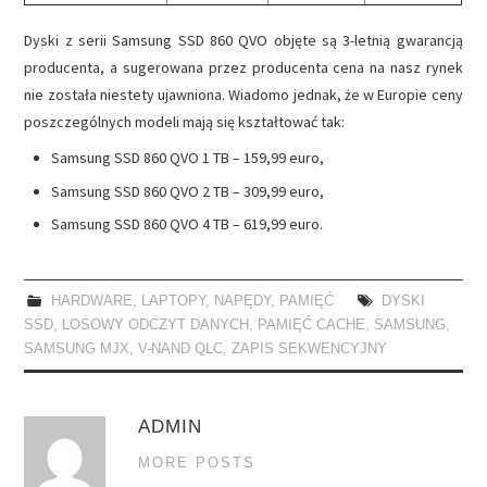
Dyski z serii Samsung SSD 860 QVO objęte są 3-letnią gwarancją
producenta, a sugerowana przez producenta cena na nasz rynek
nie została niestety ujawniona. Wiadomo jednak, że w Europie ceny
poszczególnych modeli mają się kształtować tak:
Samsung SSD 860 QVO 1 TB – 159,99 euro,
Samsung SSD 860 QVO 2 TB – 309,99 euro,
Samsung SSD 860 QVO 4 TB – 619,99 euro.
HARDWARE
,
LAPTOPY
,
NAPĘDY
,
PAMIĘĆ
DYSKI
SSD
,
LOSOWY ODCZYT DANYCH
,
PAMIĘĆ CACHE
,
SAMSUNG
,
SAMSUNG MJX
,
V-NAND QLC
,
ZAPIS SEKWENCYJNY
ADMIN
MORE POSTS