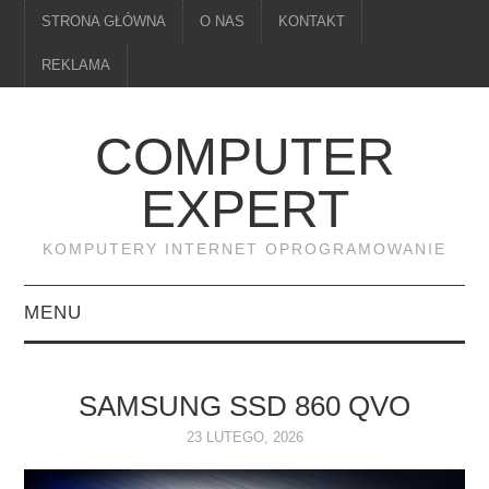
STRONA GŁÓWNA
O NAS
KONTAKT
REKLAMA
COMPUTER
EXPERT
KOMPUTERY INTERNET OPROGRAMOWANIE
MENU
PAMIĘĆ
SAMSUNG SSD 860 QVO
DRUKARKI
23 LUTEGO, 2026
MONITORY