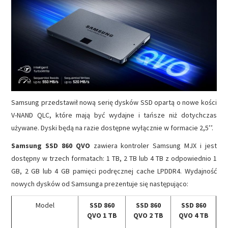
NAPĘDY
OPROGRAMOWANIE
INTERNET
Samsung przedstawił nową serię dysków SSD opartą o nowe kości
V-NAND QLC, które mają być wydajne i tańsze niż dotychczas
używane. Dyski będą na razie dostępne wyłącznie w formacie 2,5’’.
Samsung SSD 860 QVO
zawiera kontroler Samsung MJX i jest
dostępny w trzech formatach: 1 TB, 2 TB lub 4 TB z odpowiednio 1
GB, 2 GB lub 4 GB pamięci podręcznej cache LPDDR4. Wydajność
nowych dysków od Samsunga prezentuje się następująco:
Model
SSD 860
SSD 860
SSD 860
QVO 1 TB
QVO 2 TB
QVO 4 TB