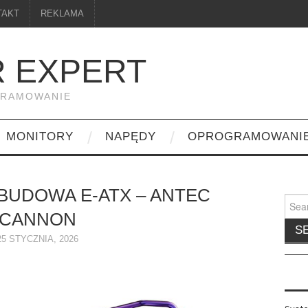
TAKT
REKLAMA
 EXPERT
GRAMOWANIE
MONITORY
NAPĘDY
OPROGRAMOWANI
UDOWA E-ATX – ANTEC
Searc
for:
CANNON
25 STYCZNIA, 2026