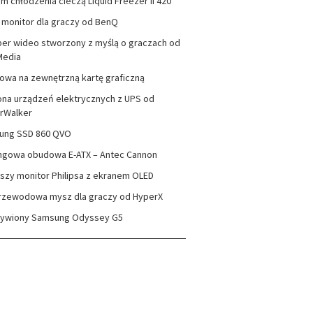
m chłodzenia cieczą Liquid Freezer II 420
monitor dla graczy od BenQ
er wideo stworzony z myślą o graczach od
Media
wa na zewnętrzną kartę graficzną
na urządzeń elektrycznych z UPS od
rWalker
ung SSD 860 QVO
ngowa obudowa E-ATX – Antec Cannon
szy monitor Philipsa z ekranem OLED
rzewodowa mysz dla graczy od HyperX
zywiony Samsung Odyssey G5