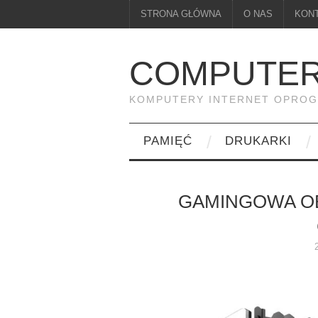
STRONA GŁÓWNA
O NAS
KON
COMPUTER
KOMPUTERY INTERNET OPRO
PAMIĘĆ
DRUKARKI
GAMINGOWA OB