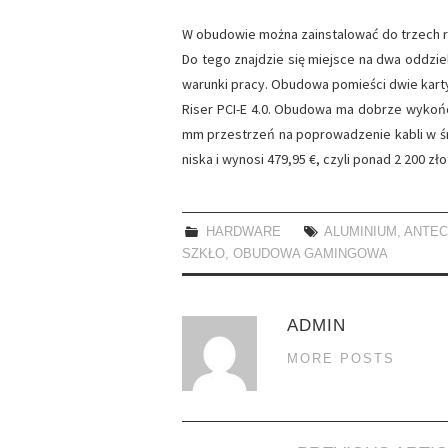
W obudowie można zainstalować do trzech r
Do tego znajdzie się miejsce na dwa oddzi
warunki pracy. Obudowa pomieści dwie kart
Riser PCI-E 4.0. Obudowa ma dobrze wykońc
mm przestrzeń na poprowadzenie kabli w śr
niska i wynosi 479,95 €, czyli ponad 2 200 zło
HARDWARE
ALUMINIUM
,
ANTEC
SZKŁO
,
OBUDOWA GAMINGOWA
ADMIN
MORE POSTS