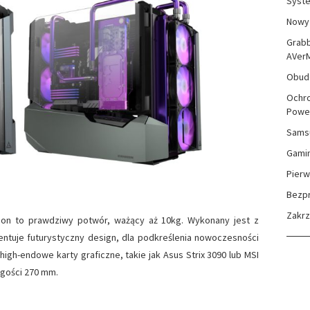
Syste
Nowy 
Grabb
AVer
Obudo
Ochro
Powe
Sams
Gami
Pierw
Bezp
Zakr
n to prawdziwy potwór, ważący aż 10kg. Wykonany jest z
entuje futurystyczny design, dla podkreślenia nowoczesności
gh-endowe karty graficzne, takie jak Asus Strix 3090 lub MSI
ugości 270 mm.