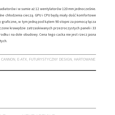
adiatorów i w sumie aż 12 wentylatorów 120 mm jednocześnie.
elne chłodzenia cieczą. GPU i CPU będą miały dość komfortowe
y graficzne, w tym jedną pod kątem 90 stopni za pomocą łącza
zone krawędzie zatrzaskiwanych przezroczystych paneli i 33
odku i na dole obudowy. Cena tego cacka nie jest rzecz jasna
tych.
 CANNON
,
E-ATX
,
FUTURYSTYCZNY DESIGN
,
HARTOWANE