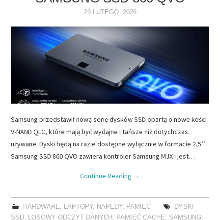
23 LUTEGO, 2026
NAPĘDY
OPROGRAMOWANIE
INTERNET
Samsung przedstawił nową serię dysków SSD opartą o nowe kości
V-NAND QLC, które mają być wydajne i tańsze niż dotychczas
używane. Dyski będą na razie dostępne wyłącznie w formacie 2,5’’.
Samsung SSD 860 QVO zawiera kontroler Samsung MJX i jest…
Continue Reading
→
HARDWARE
,
LAPTOPY
,
NAPĘDY
,
PAMIĘĆ
DYSKI
SSD
,
LOSOWY ODCZYT DANYCH
,
PAMIĘĆ CACHE
,
SAMSUNG
,