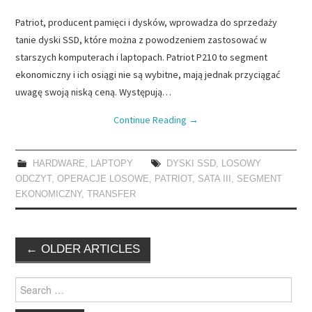
Patriot, producent pamięci i dysków, wprowadza do sprzedaży
tanie dyski SSD, które można z powodzeniem zastosować w
starszych komputerach i laptopach. Patriot P210 to segment
ekonomiczny i ich osiągi nie są wybitne, mają jednak przyciągać
uwagę swoją niską ceną. Występują…
Continue Reading
→
HARDWARE
,
LAPTOPY
DYSKI SSD
,
LOSOWY
ODCZYT
,
OPERACJE LOSOWE
,
PATRIOT
,
SATA III
,
SEGMENT
EKONOMICZNY
,
TRANSFER
Post
←
OLDER ARTICLES
navigation
Search
for: