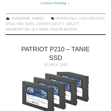
Continue Reading
→
HARDWARE
,
PAMIĘĆ
BUFOR PSLC
,
CZAS DOSTĘPU
,
DYSKI SSD
,
INTEL
,
LOSOWY ODCZYT
,
ODCZYT
SEKWENCYJNY
,
QLC NAND
,
SILICON MOTION
PATRIOT P210 – TANIE
SSD
18 LIPCA, 2020