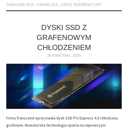
SAMSUNG MJX
,
V-NAND QLC
,
ZAPIS SEKWENCYJNY
DYSKI SSD Z
GRAFENOWYM
CHŁODZENIEM
26 KWIETNIA, 2025
Firma Transcend opracowała dysk SSD PCI-Express 4.0 chłodzony
grafenem. Nowatorska technologia oparta na najnowszym