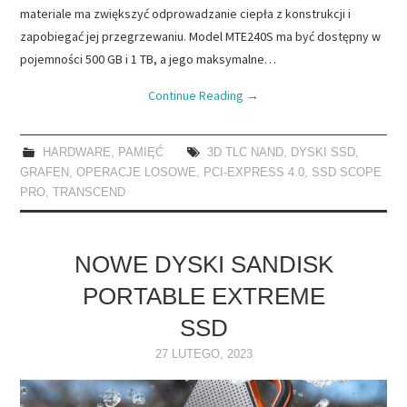
materiale ma zwiększyć odprowadzanie ciepła z konstrukcji i
zapobiegać jej przegrzewaniu. Model MTE240S ma być dostępny w
pojemności 500 GB i 1 TB, a jego maksymalne…
Continue Reading
→
HARDWARE
,
PAMIĘĆ
3D TLC NAND
,
DYSKI SSD
,
GRAFEN
,
OPERACJE LOSOWE
,
PCI-EXPRESS 4.0
,
SSD SCOPE
PRO
,
TRANSCEND
NOWE DYSKI SANDISK
PORTABLE EXTREME
SSD
27 LUTEGO, 2023