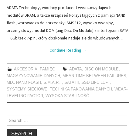
ADATA Technology, wiodący producent wysokowydajnych
modułów DRAM, a także urządzeń korzystających z pamięci NAND
flash, wprowadza do sprzedaży ISMS312, wysoko wydajny,
przemysłowy, moduł DOM (ang Disc On Module) z interfejsem SATA
III 6Gb/sek 7-pin, który doskonale nadaje się do wbudowanych…
Continue Reading
→
AKCESORIA
,
PAMIĘĆ
ADATA
,
DISC ON MODULE
,
MAGAZYNOWANIE DANYCH
,
MEAN TIME BETWEEN FAILURES
,
MLC NAND FLASH
,
S.M.A.R.T
,
SATA III
,
SSD LIFE LEFT
,
SYSTEMY SIECIOWE
,
TECHNIKA PAKOWANIA DANYCH
,
WEAR-
LEVELING FACTOR
,
WYSOKA STABILNOŚĆ
Search
for: