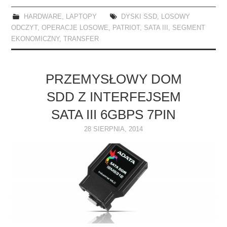
HARDWARE
,
LAPTOPY
DYSKI SSD
,
LOSOWY
ODCZYT
,
OPERACJE LOSOWE
,
PATRIOT
,
SATA III
,
SEGMENT
EKONOMICZNY
,
TRANSFER
PRZEMYSŁOWY DOM
SDD Z INTERFEJSEM
SATA III 6GBPS 7PIN
28 SIERPNIA, 2014