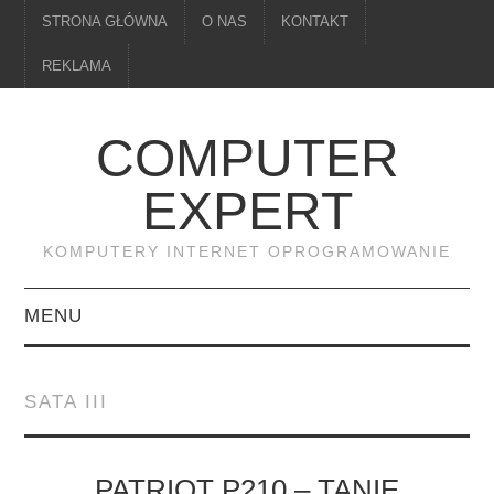
STRONA GŁÓWNA
O NAS
KONTAKT
REKLAMA
COMPUTER
EXPERT
KOMPUTERY INTERNET OPROGRAMOWANIE
MENU
PAMIĘĆ
SATA III
DRUKARKI
MONITORY
PATRIOT P210 – TANIE