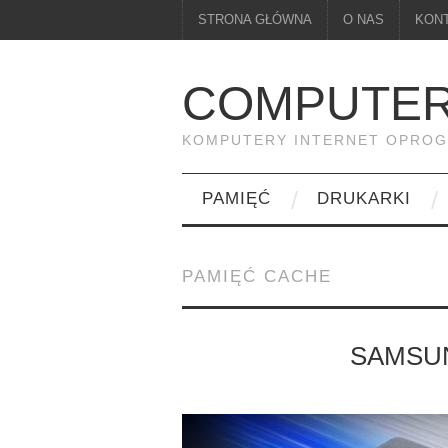
STRONA GŁÓWNA
O NAS
KON
COMPUTER
KOMPUTERY INTERNET OPRO
PAMIĘĆ
DRUKARKI
PAMIĘĆ CACHE
SAMSUN