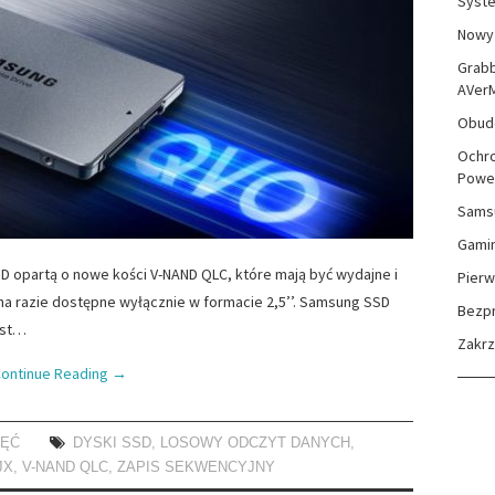
Syste
Nowy 
Grabb
AVer
Obudo
Ochro
Powe
Sams
Gami
 opartą o nowe kości V-NAND QLC, które mają być wydajne i
Pierw
na razie dostępne wyłącznie w formacie 2,5’’. Samsung SSD
Bezp
est…
Zakr
ontinue Reading
→
IĘĆ
DYSKI SSD
,
LOSOWY ODCZYT DANYCH
,
JX
,
V-NAND QLC
,
ZAPIS SEKWENCYJNY