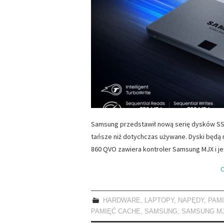
Samsung przedstawił nową serię dysków SSD
tańsze niż dotychczas używane. Dyski będą 
860 QVO zawiera kontroler Samsung MJX i j
C
HARDWARE
,
LAPTOPY
,
NAPĘDY
,
PAM
PAMIĘĆ CACHE
,
SAMSUNG
,
SAMSUNG M