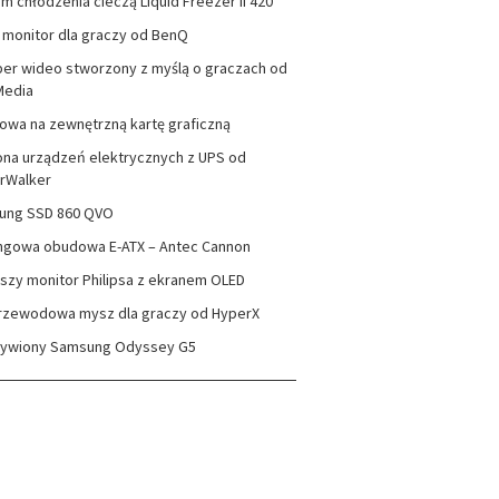
m chłodzenia cieczą Liquid Freezer II 420
monitor dla graczy od BenQ
er wideo stworzony z myślą o graczach od
Media
wa na zewnętrzną kartę graficzną
na urządzeń elektrycznych z UPS od
rWalker
ung SSD 860 QVO
ngowa obudowa E-ATX – Antec Cannon
szy monitor Philipsa z ekranem OLED
rzewodowa mysz dla graczy od HyperX
zywiony Samsung Odyssey G5