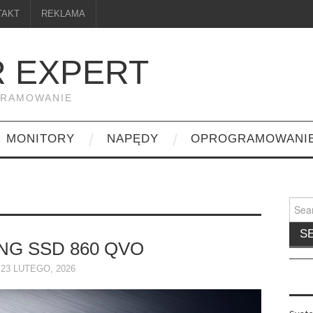
TAKT
REKLAMA
 EXPERT
GRAMOWANIE
MONITORY
NAPĘDY
OPROGRAMOWANI
Searc
for:
G SSD 860 QVO
23 LUTEGO, 2026