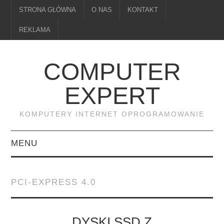
STRONA GŁÓWNA
O NAS
KONTAKT
REKLAMA
COMPUTER
EXPERT
KOMPUTERY INTERNET OPROGRAMOWANIE
MENU
PAMIĘĆ
PCI-EXPRESS 4.0
DRUKARKI
MONITORY
DYSKI SSD Z