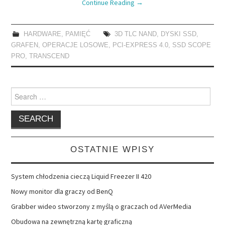
Continue Reading
→
HARDWARE
,
PAMIĘĆ
3D TLC NAND
,
DYSKI SSD
,
GRAFEN
,
OPERACJE LOSOWE
,
PCI-EXPRESS 4.0
,
SSD SCOPE
PRO
,
TRANSCEND
Search
for:
OSTATNIE WPISY
System chłodzenia cieczą Liquid Freezer II 420
Nowy monitor dla graczy od BenQ
Grabber wideo stworzony z myślą o graczach od AVerMedia
Obudowa na zewnętrzną kartę graficzną