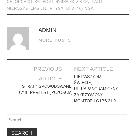
GEFORCE GT 720
,
HDMI
,
NVIDIA 3D VISION
,
PALIT
MICROSYSTEMS LTD
,
PHYSX
,
UHD (4K)
,
VGA
ADMIN
MORE POSTS
Post
PREVIOUS
NEXT ARTICLE
navigation
PIERWSZY NA
ARTICLE
ŚWIECIE,
STRATY SPOWODOWANE
ULTRAPANORAMICZNY
CYBERPRZESTĘPCZOŚCIĄ
ZAKRZYWIONY
MONITOR LG IPS 21:9
Search
for: