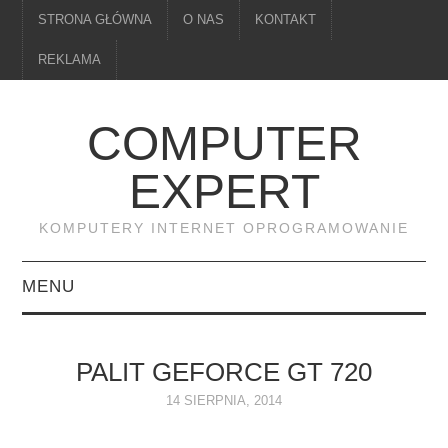
STRONA GŁÓWNA
O NAS
KONTAKT
REKLAMA
COMPUTER
EXPERT
KOMPUTERY INTERNET OPROGRAMOWANIE
MENU
PAMIĘĆ
PALIT GEFORCE GT 720
DRUKARKI
14 SIERPNIA, 2014
MONITORY