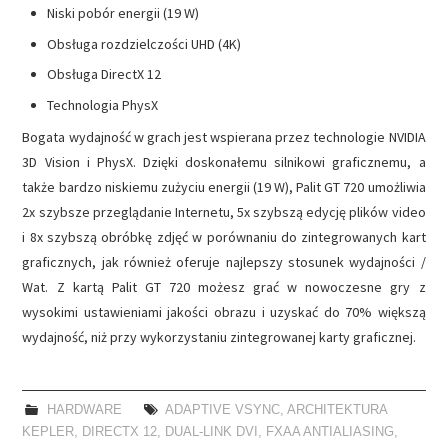
Niski pobór energii (19 W)
Obsługa rozdzielczości UHD (4K)
Obsługa DirectX 12
Technologia PhysX
Bogata wydajność w grach jest wspierana przez technologie NVIDIA
3D Vision i PhysX. Dzięki doskonałemu silnikowi graficznemu, a
także bardzo niskiemu zużyciu energii (19 W), Palit GT 720 umożliwia
2x szybsze przeglądanie Internetu, 5x szybszą edycję plików video
i 8x szybszą obróbkę zdjęć w porównaniu do zintegrowanych kart
graficznych, jak również oferuje najlepszy stosunek wydajności /
Wat. Z kartą Palit GT 720 możesz grać w nowoczesne gry z
wysokimi ustawieniami jakości obrazu i uzyskać do 70% większą
wydajność, niż przy wykorzystaniu zintegrowanej karty graficznej.
HARDWARE
ADAPTIVE VSYNC
,
ARCHITEKTURA
KEPLER
,
DIRECTX 12
,
DUAL-LINK DVI
,
FXAA ANTIALIASING
,