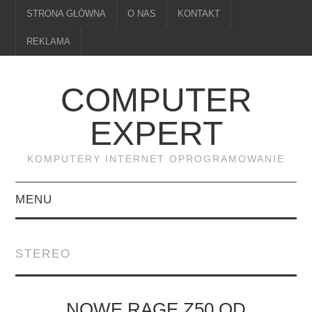
STRONA GŁÓWNA
O NAS
KONTAKT
REKLAMA
COMPUTER
EXPERT
KOMPUTERY INTERNET OPROGRAMOWANIE
MENU
PAMIĘĆ
STEREO
DRUKARKI
MONITORY
NOWE RAGE Z50 OD