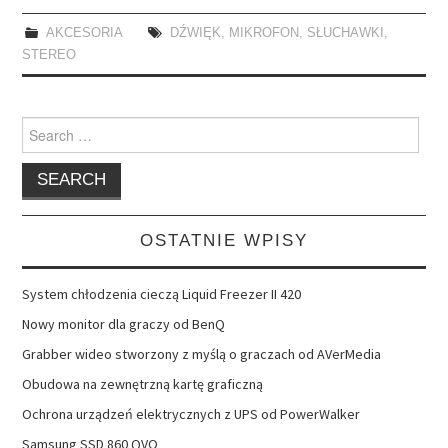
AKCESORIA
DŹWIĘK
,
MIKROFON
,
SŁUCHAWKI
,
STEREO
Search
for:
OSTATNIE WPISY
System chłodzenia cieczą Liquid Freezer II 420
Nowy monitor dla graczy od BenQ
Grabber wideo stworzony z myślą o graczach od AVerMedia
Obudowa na zewnętrzną kartę graficzną
Ochrona urządzeń elektrycznych z UPS od PowerWalker
Samsung SSD 860 QVO