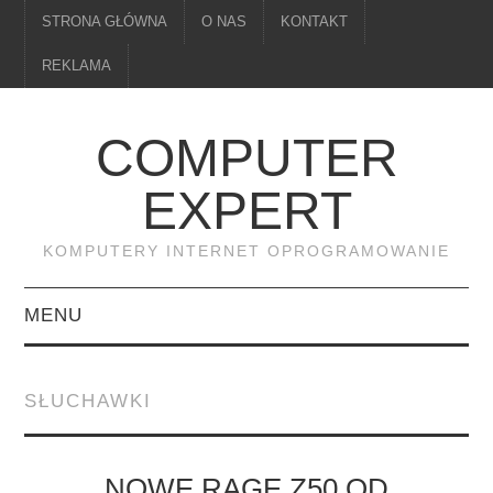
STRONA GŁÓWNA
O NAS
KONTAKT
REKLAMA
COMPUTER
EXPERT
KOMPUTERY INTERNET OPROGRAMOWANIE
MENU
PAMIĘĆ
SŁUCHAWKI
DRUKARKI
MONITORY
NOWE RAGE Z50 OD