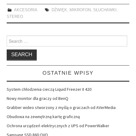
AKCESORIA
DŹWIĘK
,
MIKROFON
,
SŁUCHAWKI
,
STEREO
Search
for:
OSTATNIE WPISY
System chłodzenia cieczą Liquid Freezer II 420
Nowy monitor dla graczy od BenQ
Grabber wideo stworzony z myślą o graczach od AVerMedia
Obudowa na zewnętrzną kartę graficzną
Ochrona urządzeń elektrycznych z UPS od PowerWalker
Samsung SSD 860 QVO