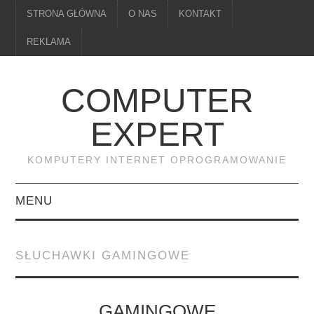
STRONA GŁÓWNA
O NAS
KONTAKT
REKLAMA
COMPUTER
EXPERT
KOMPUTERY INTERNET OPROGRAMOWANIE
MENU
PAMIĘĆ
SŁUCHAWKI GAMINGOWE
DRUKARKI
MONITORY
GAMINGOWE