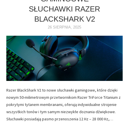
SŁUCHAWKI RAZER
NAPĘDY
BLACKSHARK V2
OPROGRAMOWANIE
26 SIERPNIA, 2025
INTERNET
Razer BlackShark V2 to nowe słuchawki gamingowe, które dzięki
nowym 50-milimetrowym przetwornikom Razer TriForce Titanium z
pokrytymi tytanem membranami, oferują indywidualne strojenie
wszystkich tonów i tym samym niezwykłe doznania dźwiękowe.
Słuchawki posiadają pasmo przenoszenia 12 Hz – 28 000 Hz,…