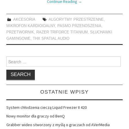
Continue Reading
→
AKCESORIA
ALGORYTMY PRZESTRZENNE
,
MIKROFON KARDIOIDALNY
,
PASMO PRZENOSZENIA
,
PRZETWORNIK
,
RAZER TRIFORCE TITANIUM
,
SŁUCHAWKI
GAMINGOWE
,
THX SPATIAL AUDIO
Search
for:
OSTATNIE WPISY
System chłodzenia cieczą Liquid Freezer II 420
Nowy monitor dla graczy od BenQ
Grabber wideo stworzony z myślą o graczach od AVerMedia