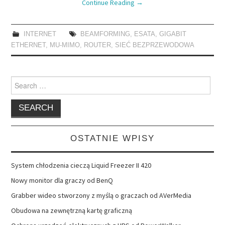
Continue Reading
→
INTERNET
BEAMFORMING
,
ESATA
,
GIGABIT
ETHERNET
,
MU-MIMO
,
ROUTER
,
SIEĆ BEZPRZEWODOWA
Search
for:
OSTATNIE WPISY
System chłodzenia cieczą Liquid Freezer II 420
Nowy monitor dla graczy od BenQ
Grabber wideo stworzony z myślą o graczach od AVerMedia
Obudowa na zewnętrzną kartę graficzną