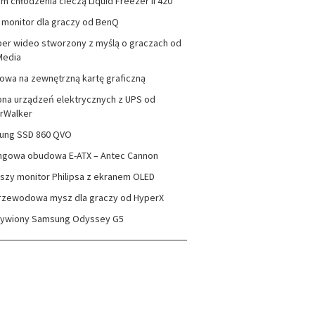
m chłodzenia cieczą Liquid Freezer II 420
monitor dla graczy od BenQ
er wideo stworzony z myślą o graczach od
Media
wa na zewnętrzną kartę graficzną
na urządzeń elektrycznych z UPS od
rWalker
ung SSD 860 QVO
ngowa obudowa E-ATX – Antec Cannon
szy monitor Philipsa z ekranem OLED
rzewodowa mysz dla graczy od HyperX
zywiony Samsung Odyssey G5