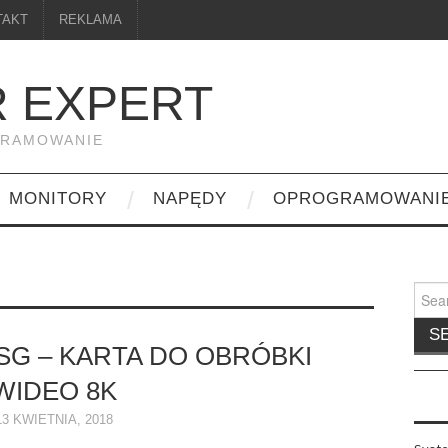
TAKT
REKLAMA
 EXPERT
GRAMOWANIE
MONITORY
NAPĘDY
OPROGRAMOWANI
Searc
for:
G – KARTA DO OBRÓBKI
WIDEO 8K
13 KWIETNIA, 2018