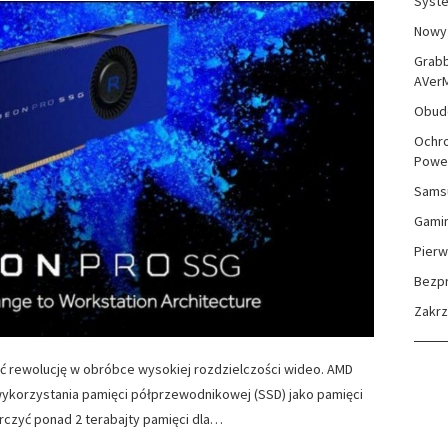
Syste
Nowy 
Grabb
AVer
Obudo
Ochro
Powe
Sams
Gami
Pierw
Bezp
Zakr
ć rewolucję w obróbce wysokiej rozdzielczości wideo. AMD
ykorzystania pamięci półprzewodnikowej (SSD) jako pamięci
arczyć ponad 2 terabajty pamięci dla…