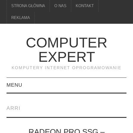
STRONA GŁÓWNA
O NAS
KONTAKT
REKLAMA
COMPUTER
EXPERT
KOMPUTERY INTERNET OPROGRAMOWANIE
MENU
PAMIĘĆ
ARRI
DRUKARKI
MONITORY
RADEON PRO SSG –