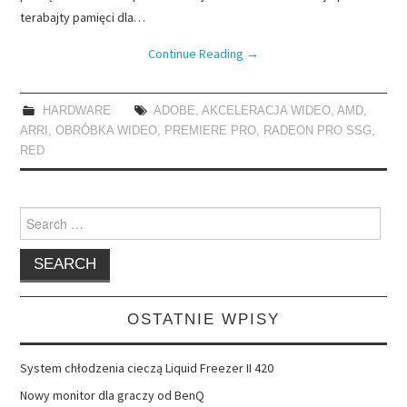
terabajty pamięci dla…
Continue Reading
→
HARDWARE
ADOBE
,
AKCELERACJA WIDEO
,
AMD
,
ARRI
,
OBRÓBKA WIDEO
,
PREMIERE PRO
,
RADEON PRO SSG
,
RED
Search
for:
OSTATNIE WPISY
System chłodzenia cieczą Liquid Freezer II 420
Nowy monitor dla graczy od BenQ