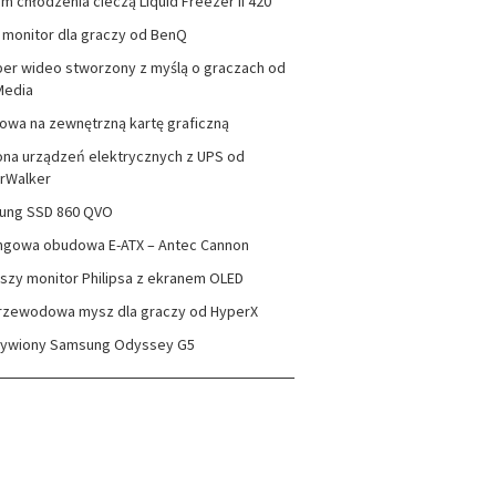
m chłodzenia cieczą Liquid Freezer II 420
monitor dla graczy od BenQ
er wideo stworzony z myślą o graczach od
Media
wa na zewnętrzną kartę graficzną
na urządzeń elektrycznych z UPS od
rWalker
ung SSD 860 QVO
ngowa obudowa E-ATX – Antec Cannon
szy monitor Philipsa z ekranem OLED
rzewodowa mysz dla graczy od HyperX
zywiony Samsung Odyssey G5