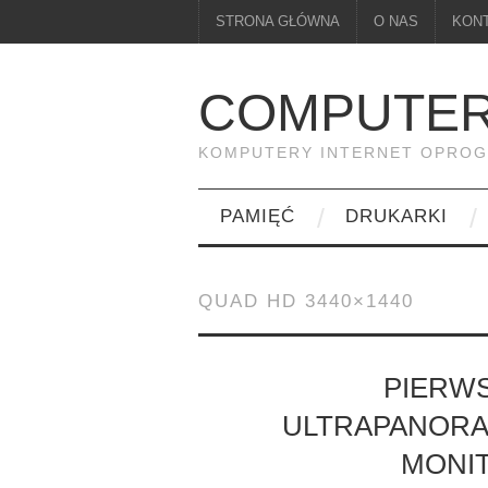
STRONA GŁÓWNA
O NAS
KON
COMPUTER
KOMPUTERY INTERNET OPRO
PAMIĘĆ
DRUKARKI
QUAD HD 3440×1440
PIERWS
ULTRAPANORA
MONIT