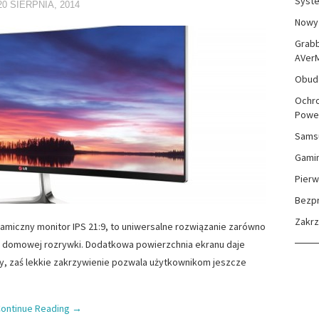
Syste
20 SIERPNIA, 2014
Nowy 
Grabb
AVer
Obudo
Ochro
Powe
Sams
Gami
Pierw
Bezp
Zakr
amiczny monitor IPS 21:9, to uniwersalne rozwiązanie zarówno
ów domowej rozrywki. Dodatkowa powierzchnia ekranu daje
y, zaś lekkie zakrzywienie pozwala użytkownikom jeszcze
ontinue Reading
→