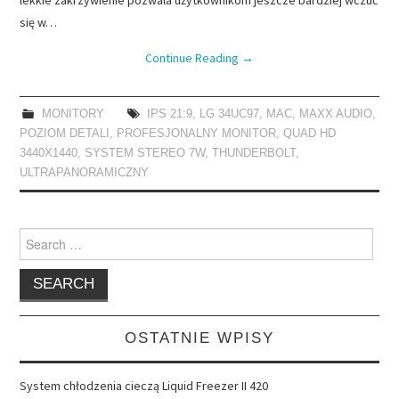
się w…
Continue Reading
→
MONITORY
IPS 21:9
,
LG 34UC97
,
MAC
,
MAXX AUDIO
,
POZIOM DETALI
,
PROFESJONALNY MONITOR
,
QUAD HD
3440X1440
,
SYSTEM STEREO 7W
,
THUNDERBOLT
,
ULTRAPANORAMICZNY
Search
for:
OSTATNIE WPISY
System chłodzenia cieczą Liquid Freezer II 420