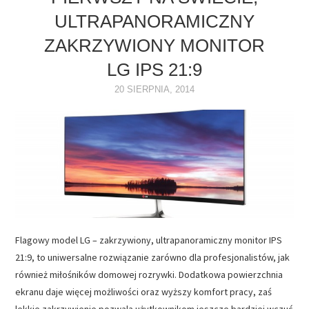
ULTRAPANORAMICZNY
NAPĘDY
ZAKRZYWIONY MONITOR
OPROGRAMOWANIE
LG IPS 21:9
20 SIERPNIA, 2014
INTERNET
Flagowy model LG – zakrzywiony, ultrapanoramiczny monitor IPS
21:9, to uniwersalne rozwiązanie zarówno dla profesjonalistów, jak
również miłośników domowej rozrywki. Dodatkowa powierzchnia
ekranu daje więcej możliwości oraz wyższy komfort pracy, zaś
lekkie zakrzywienie pozwala użytkownikom jeszcze bardziej wczuć