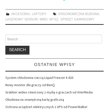
AKCESORIA
,
LAPTOPY
ERGONOMICZNA BUDOWA
,
LASEROWY SENSOR
,
MMO
,
MYSZ
,
SPRZĘT GAMINGOWY
Search
for:
OSTATNIE WPISY
System chłodzenia cieczą Liquid Freezer II 420
Nowy monitor dla graczy od BenQ
Grabber wideo stworzony z myślą o graczach od AVerMedia
Obudowa na zewnętrzną kartę graficzną
Ochrona urządzeń elektrycznych z UPS od PowerWalker