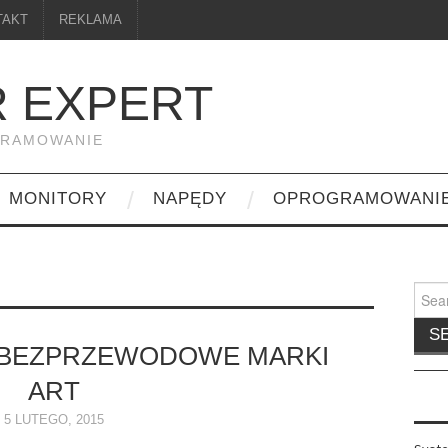
TAKT
REKLAMA
 EXPERT
GRAMOWANIE
MONITORY
NAPĘDY
OPROGRAMOWANI
Searc
for:
 BEZPRZEWODOWE MARKI
ART
5 LUTEGO, 2015