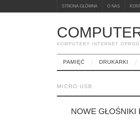
STRONA GŁÓWNA
O NAS
KON
COMPUTER
KOMPUTERY INTERNET OPRO
PAMIĘĆ
DRUKARKI
MICRO USB
NOWE GŁOŚNIKI