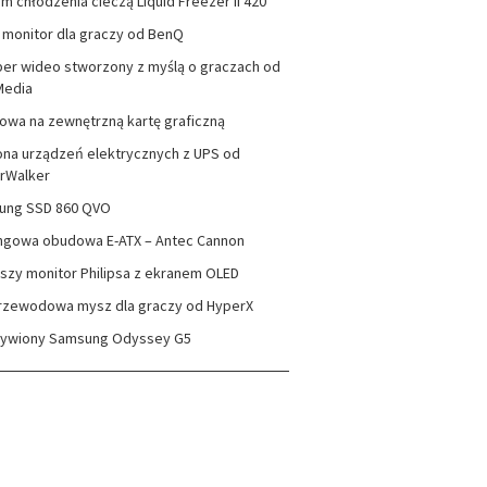
m chłodzenia cieczą Liquid Freezer II 420
monitor dla graczy od BenQ
er wideo stworzony z myślą o graczach od
Media
wa na zewnętrzną kartę graficzną
na urządzeń elektrycznych z UPS od
rWalker
ung SSD 860 QVO
ngowa obudowa E-ATX – Antec Cannon
szy monitor Philipsa z ekranem OLED
rzewodowa mysz dla graczy od HyperX
zywiony Samsung Odyssey G5