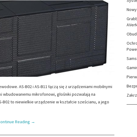
Syste
Nowy 
Grabb
AVer
Obudo
Ochro
Powe
Sams
Gami
Pierw
Bezp
wodowe. AS-B02 i AS-B11 łączą się z urządzeniami mobilnymi
ki wbudowanemu mikrofonowi, głośniki pozwalają na
Zakr
B02 to niewielkie urządzenie w kształcie sześcianu, a jego
ontinue Reading
→