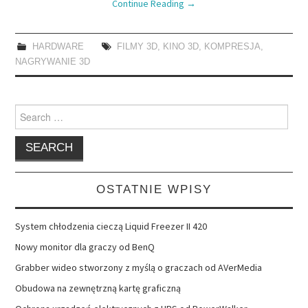
Continue Reading
→
HARDWARE
FILMY 3D
,
KINO 3D
,
KOMPRESJA
,
NAGRYWANIE 3D
Search
for:
OSTATNIE WPISY
System chłodzenia cieczą Liquid Freezer II 420
Nowy monitor dla graczy od BenQ
Grabber wideo stworzony z myślą o graczach od AVerMedia
Obudowa na zewnętrzną kartę graficzną