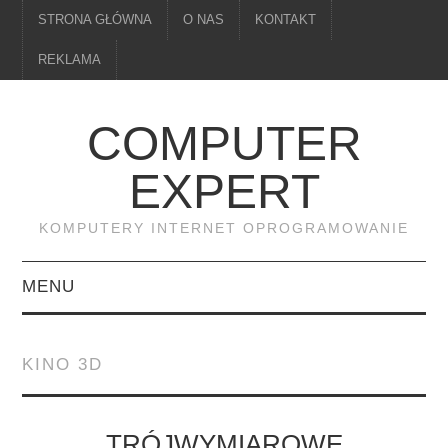
STRONA GŁÓWNA
O NAS
KONTAKT
REKLAMA
COMPUTER
EXPERT
KOMPUTERY INTERNET OPROGRAMOWANIE
MENU
PAMIĘĆ
KINO 3D
DRUKARKI
MONITORY
TRÓJWYMIAROWE