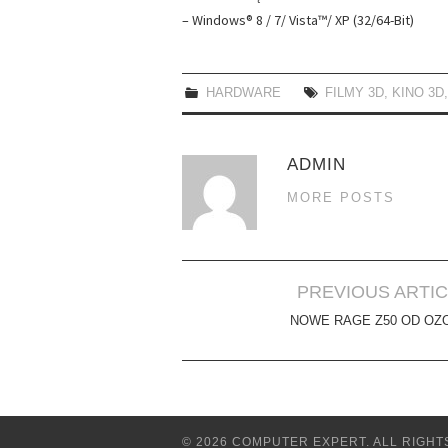
– Windows® 8 / 7/ Vista™/ XP (32/64-Bit)
HARDWARE
FILMY 3D
,
KINO 3D
ADMIN
MORE POSTS
Post
PREVIOUS ARTI
navigation
NOWE RAGE Z50 OD OZ
© 2026 COMPUTER EXPERT. ALL RIGHT