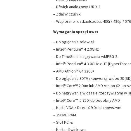
– Dźwięk analogowy L/R X 2
– Zdalny czujnik
– Wspierane rozdzielczości: 480i / 480p / 576
Wymagania sprzętowe:
– Do oglądania telewizji
– Intel® Pentium® 4 2.0GHz
– Do TimeShift i nagrywania wMPEG-2
– Intel® Pentium® 4 3.0GHz z HT (HyperThrea
– AMD Athlon™ 64 3200+
– Do oglądania 3DTV i konwersji wideo 2D(SD
– Intel® Core™ 2 Duo lub AMD Athlon X2 lub s
– Do nagrywania w czasie rzeczywistym w HD
– Intel® Core™ i5 750 lub podobny AMD
– Karta VGA z DirectX 9.0c lub nowszym
– 256MB RAM
– Slot PCI-E
– Karta dźwiękowa