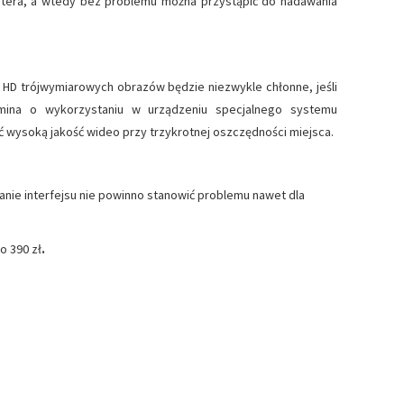
tera, a wtedy bez problemu można przystąpić do nadawania
 HD trójwymiarowych obrazów będzie niezwykle chłonne, jeśli
mina o wykorzystaniu w urządzeniu specjalnego systemu
ć wysoką jakość wideo przy trzykrotnej oszczędności miejsca.
anie interfejsu nie powinno stanowić problemu nawet dla
o 390 zł
.