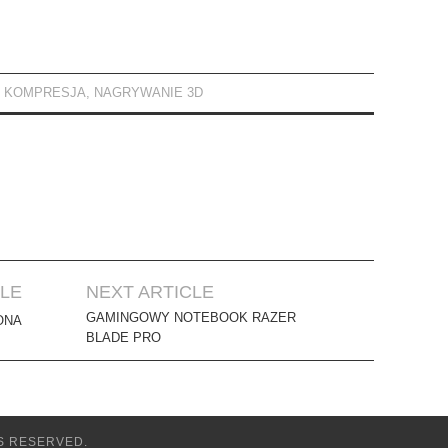
,
KOMPRESJA
,
NAGRYWANIE 3D
CLE
NEXT ARTICLE
GAMINGOWY NOTEBOOK RAZER
ONA
BLADE PRO
S RESERVED.