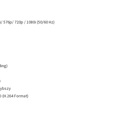
i/ 576p/ 720p / 1080i (50/60 Hz)
ding)
)
zybszy
 (H.264 Format)