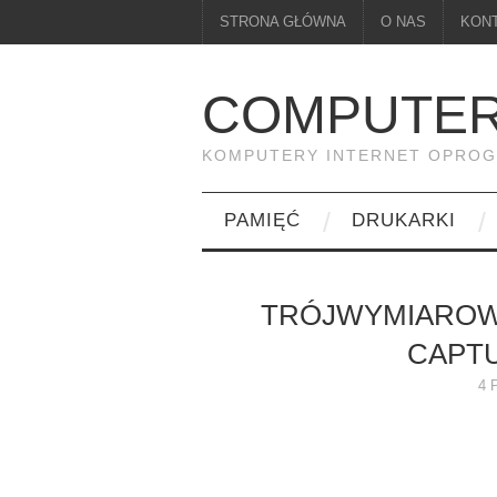
STRONA GŁÓWNA
O NAS
KON
COMPUTER
KOMPUTERY INTERNET OPRO
PAMIĘĆ
DRUKARKI
TRÓJWYMIAROW
CAPTU
4 