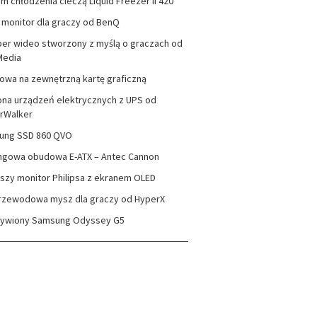
m chłodzenia cieczą Liquid Freezer II 420
monitor dla graczy od BenQ
er wideo stworzony z myślą o graczach od
Media
wa na zewnętrzną kartę graficzną
na urządzeń elektrycznych z UPS od
rWalker
ung SSD 860 QVO
ngowa obudowa E-ATX – Antec Cannon
szy monitor Philipsa z ekranem OLED
rzewodowa mysz dla graczy od HyperX
zywiony Samsung Odyssey G5