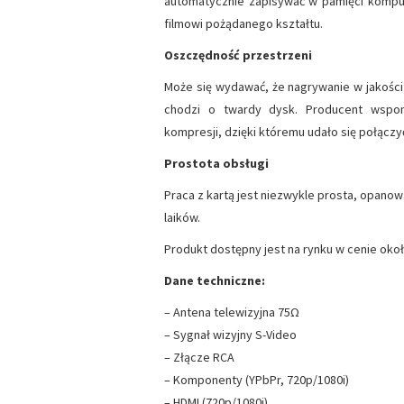
automatycznie zapisywać w pamięci kompu
filmowi pożądanego kształtu.
Oszczędność przestrzeni
Może się wydawać, że nagrywanie w jakości
chodzi o twardy dysk. Producent wspo
kompresji, dzięki któremu udało się połączy
Prostota obsługi
Praca z kartą jest niezwykle prosta, opanow
laików.
Produkt dostępny jest na rynku w cenie okoł
Dane techniczne:
– Antena telewizyjna 75Ω
– Sygnał wizyjny S-Video
– Złącze RCA
– Komponenty (YPbPr, 720p/1080i)
– HDMI (720p/1080i)