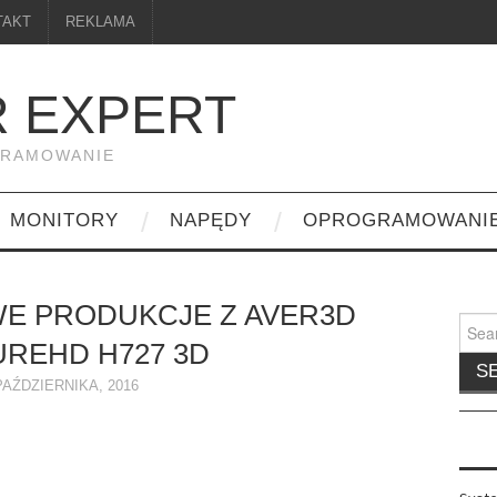
TAKT
REKLAMA
 EXPERT
GRAMOWANIE
MONITORY
NAPĘDY
OPROGRAMOWANI
E PRODUKCJE Z AVER3D
Searc
for:
REHD H727 3D
PAŹDZIERNIKA, 2016