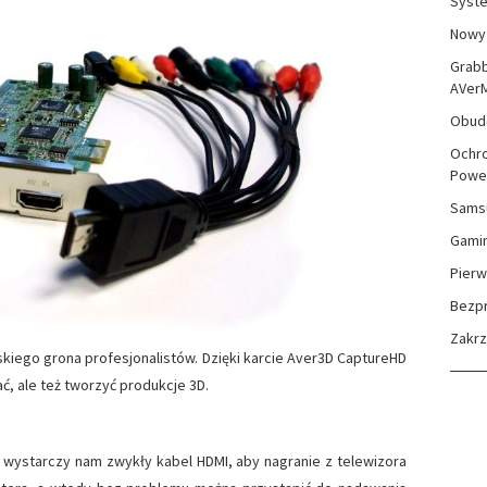
Syste
Nowy 
Grabb
AVer
Obudo
Ochro
Powe
Sams
Gami
Pierw
Bezp
Zakr
kiego grona profesjonalistów. Dzięki karcie Aver3D CaptureHD
ć, ale też tworzyć produkcje 3D.
 wystarczy nam zwykły kabel HDMI, aby nagranie z telewizora