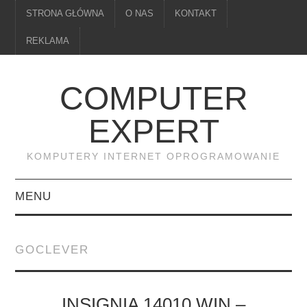
STRONA GŁÓWNA
O NAS
KONTAKT
REKLAMA
COMPUTER
EXPERT
KOMPUTERY INTERNET OPROGRAMOWANIE
MENU
PAMIĘĆ
GOCLEVER
DRUKARKI
MONITORY
INSIGNIA 14010 WIN –