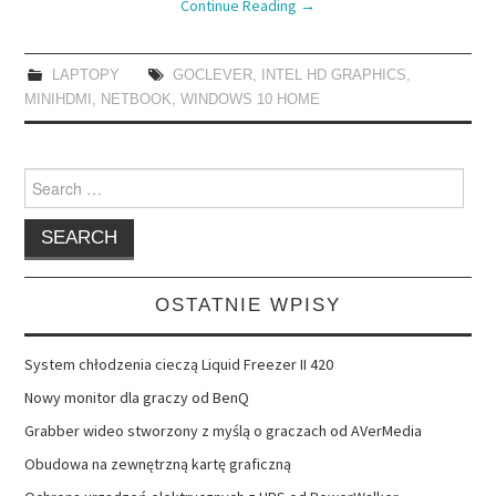
Continue Reading
→
LAPTOPY
GOCLEVER
,
INTEL HD GRAPHICS
,
MINIHDMI
,
NETBOOK
,
WINDOWS 10 HOME
Search
for:
OSTATNIE WPISY
System chłodzenia cieczą Liquid Freezer II 420
Nowy monitor dla graczy od BenQ
Grabber wideo stworzony z myślą o graczach od AVerMedia
Obudowa na zewnętrzną kartę graficzną