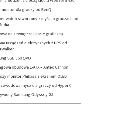
m chłodzenia cieczą Liquid Freezer II 420
monitor dla graczy od BenQ
er wideo stworzony z myślą o graczach od
Media
wa na zewnętrzną kartę graficzną
na urządzeń elektrycznych z UPS od
rWalker
ung SSD 860 QVO
ngowa obudowa E-ATX – Antec Cannon
szy monitor Philipsa z ekranem OLED
rzewodowa mysz dla graczy od HyperX
zywiony Samsung Odyssey G5