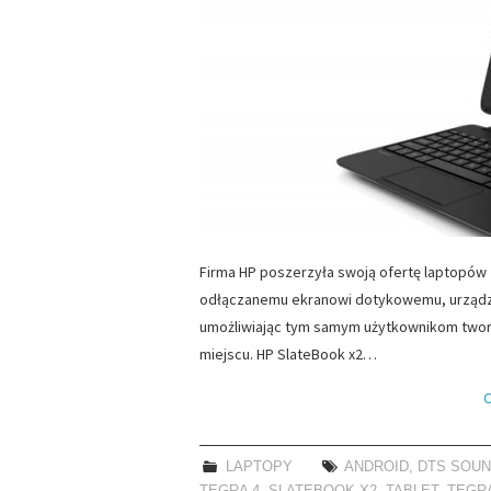
Firma HP poszerzyła swoją ofertę laptopów z
odłączanemu ekranowi dotykowemu, urządze
umożliwiając tym samym użytkownikom tworz
miejscu. HP SlateBook x2…
C
LAPTOPY
ANDROID
,
DTS SOU
TEGRA 4
,
SLATEBOOK X2
,
TABLET
,
TEGR