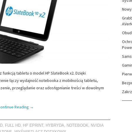
Syste
Nowy 
Grabb
AVer
Obudo
Ochro
Powe
Sams
Gami
 funkcją tabletu o model HP SlateBook x2. Dzięki
Pierw
nie łączy wydajność notebooka z mobilnością tabletu,
Bezp
enie, przeglądanie oraz udostępnianie treści w dowolnym
Zakr
ontinue Reading
→
ND
,
FULL HD
,
HP EPRINT
,
HYBRYDA
,
NOTEBOOK
,
NVIDIA
AZONE
,
WYŚWIETLACZ DOTYKOWY