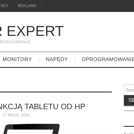
TAKT
REKLAMA
 EXPERT
GRAMOWANIE
MONITORY
NAPĘDY
OPROGRAMOWANI
Searc
for:
NKCJĄ TABLETU OD HP
27 MAJA, 2014