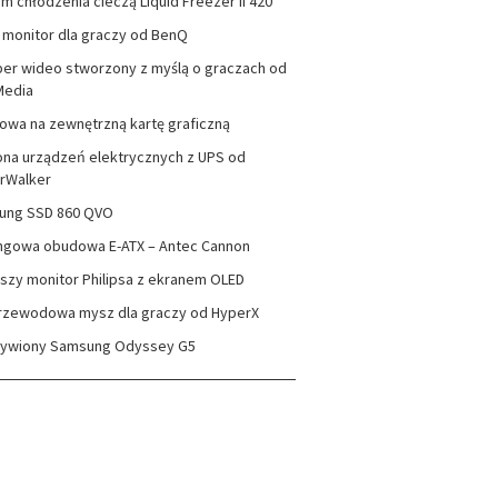
m chłodzenia cieczą Liquid Freezer II 420
monitor dla graczy od BenQ
er wideo stworzony z myślą o graczach od
Media
wa na zewnętrzną kartę graficzną
na urządzeń elektrycznych z UPS od
rWalker
ung SSD 860 QVO
ngowa obudowa E-ATX – Antec Cannon
szy monitor Philipsa z ekranem OLED
rzewodowa mysz dla graczy od HyperX
zywiony Samsung Odyssey G5