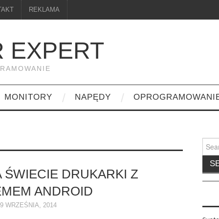
TAKT
REKLAMA
 EXPERT
GRAMOWANIE
MONITORY
NAPĘDY
OPROGRAMOWANI
Searc
for:
 ŚWIECIE DRUKARKI Z
EMEM ANDROID
9 WRZEŚNIA, 2014