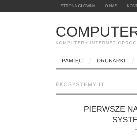
STRONA GŁÓWNA
O NAS
KON
COMPUTER
KOMPUTERY INTERNET OPRO
PAMIĘĆ
DRUKARKI
EKOSYSTEMY IT
PIERWSZE NA
SYST
1