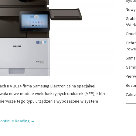
Syste
Nowy 
Grabb
AVer
Obudo
Ochro
Powe
Sams
Gami
Pierw
Bezp
ach IFA 2014 firma Samsung Electronics na specjalnej
owała nowe modele wielofunkcyjnych drukarek (MFP), które
Zakr
 pierwsze tego typu urządzenia wyposażone w system
ontinue Reading
→