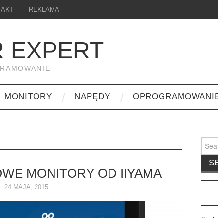
TAKT
REKLAMA
 EXPERT
GRAMOWANIE
MONITORY
NAPĘDY
OPROGRAMOWANI
Searc
for:
WE MONITORY OD IIYAMA
24 MAJA, 2015