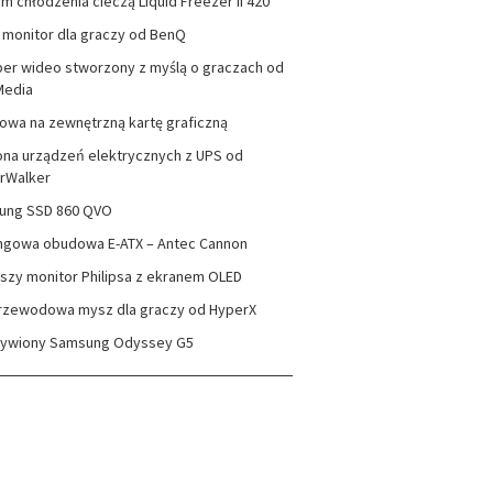
m chłodzenia cieczą Liquid Freezer II 420
monitor dla graczy od BenQ
er wideo stworzony z myślą o graczach od
Media
wa na zewnętrzną kartę graficzną
na urządzeń elektrycznych z UPS od
rWalker
ung SSD 860 QVO
ngowa obudowa E-ATX – Antec Cannon
szy monitor Philipsa z ekranem OLED
rzewodowa mysz dla graczy od HyperX
zywiony Samsung Odyssey G5