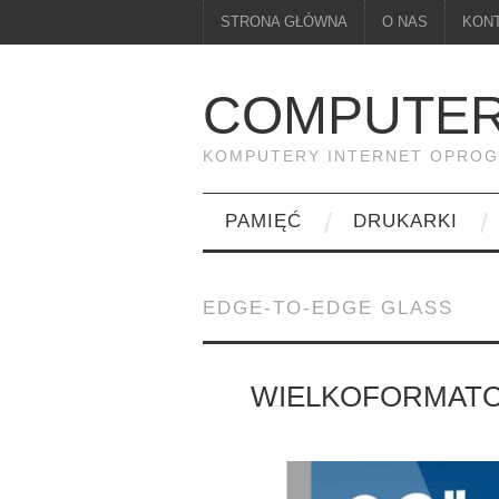
STRONA GŁÓWNA
O NAS
KON
COMPUTER
KOMPUTERY INTERNET OPRO
PAMIĘĆ
DRUKARKI
EDGE-TO-EDGE GLASS
WIELKOFORMATO