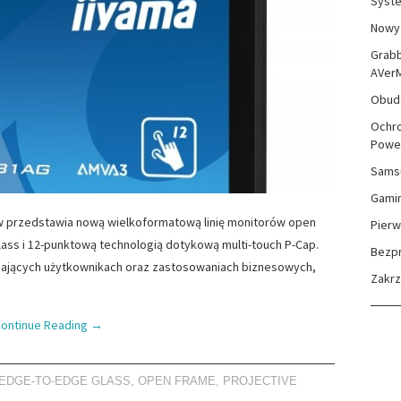
Syste
Nowy 
Grabb
AVer
Obudo
Ochro
Powe
Sams
Gami
 przedstawia nową wielkoformatową linię monitorów open
Pierw
ass i 12-punktową technologią dotykową multi-touch P-Cap.
Bezp
ających użytkownikach oraz zastosowaniach biznesowych,
Zakr
ontinue Reading
→
EDGE-TO-EDGE GLASS
,
OPEN FRAME
,
PROJECTIVE