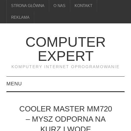
STRONA GŁÓWNA
O NAS
KONTAKT
REKLAMA
COMPUTER
EXPERT
KOMPUTERY INTERNET OPROGRAMOWANIE
MENU
PAMIĘĆ
COOLER MASTER MM720
DRUKARKI
– MYSZ ODPORNA NA
KURZ I WODĘ
MONITORY