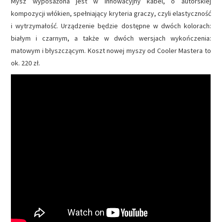
Mysz wyposażona jest w innowacyjny kabel, o autorskiej
kompozycji włókien, spełniający kryteria graczy, czyli elastyczność
i wytrzymałość. Urządzenie będzie dostępne w dwóch kolorach:
białym i czarnym, a także w dwóch wersjach wykończenia:
matowym i błyszczącym. Koszt nowej myszy od Cooler Mastera to
ok. 220 zł.