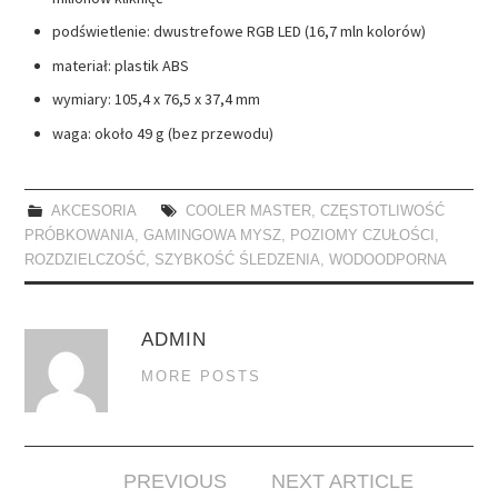
podświetlenie: dwustrefowe RGB LED (16,7 mln kolorów)
materiał: plastik ABS
wymiary: 105,4 x 76,5 x 37,4 mm
waga: około 49 g (bez przewodu)
AKCESORIA
COOLER MASTER
,
CZĘSTOTLIWOŚĆ
PRÓBKOWANIA
,
GAMINGOWA MYSZ
,
POZIOMY CZUŁOŚCI
,
ROZDZIELCZOŚĆ
,
SZYBKOŚĆ ŚLEDZENIA
,
WODOODPORNA
ADMIN
MORE POSTS
Post
PREVIOUS
NEXT ARTICLE