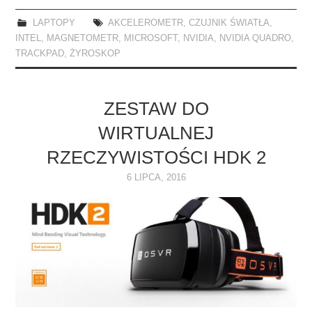
LAPTOPY
AKCELEROMETR
,
CZUJNIK ŚWIATŁA
,
INTEL
,
MAGNETOMETR
,
MICROSOFT
,
NVIDIA
,
NVIDIA QUADRO
,
TRACKPAD
,
ŻYROSKOP
ZESTAW DO
WIRTUALNEJ
RZECZYWISTOŚCI HDK 2
6 LIPCA, 2016