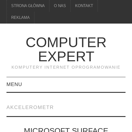
STRONA GŁÓWNA
O NAS
KONTAKT
REKLAMA
COMPUTER
EXPERT
KOMPUTERY INTERNET OPROGRAMOWANIE
MENU
PAMIĘĆ
AKCELEROMETR
DRUKARKI
MONITORY
MICROSOFT SURFACE