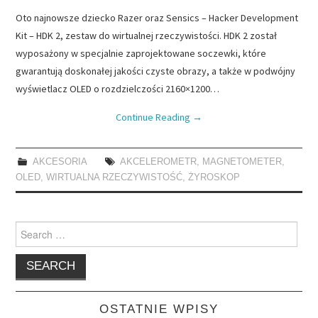
Oto najnowsze dziecko Razer oraz Sensics – Hacker Development
Kit – HDK 2, zestaw do wirtualnej rzeczywistości. HDK 2 został
wyposażony w specjalnie zaprojektowane soczewki, które
gwarantują doskonałej jakości czyste obrazy, a także w podwójny
wyświetlacz OLED o rozdzielczości 2160×1200…
Continue Reading
→
AKCESORIA
AKCELEROMETR
,
MAGNETOMETER
,
OLED
,
WIRTUALNA RZECZYWISTOŚĆ
,
ŻYROSKOP
Search
for:
OSTATNIE WPISY