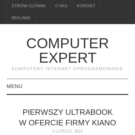
STRONA GŁÓWNA
O NAS
KONTAKT
REKLAMA
COMPUTER
EXPERT
KOMPUTERY INTERNET OPROGRAMOWANIE
MENU
PAMIĘĆ
PIERWSZY ULTRABOOK
DRUKARKI
W OFERCIE FIRMY KIANO
MONITORY
6 LUTEGO, 2018