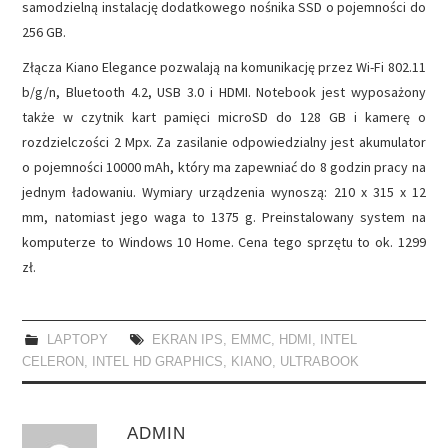
samodzielną instalację dodatkowego nośnika SSD o pojemności do
256 GB.
Złącza Kiano Elegance pozwalają na komunikację przez Wi-Fi 802.11
b/g/n, Bluetooth 4.2, USB 3.0 i HDMI. Notebook jest wyposażony
także w czytnik kart pamięci microSD do 128 GB i kamerę o
rozdzielczości 2 Mpx. Za zasilanie odpowiedzialny jest akumulator
o pojemności 10000 mAh, który ma zapewniać do 8 godzin pracy na
jednym ładowaniu. Wymiary urządzenia wynoszą: 210 x 315 x 12
mm, natomiast jego waga to 1375 g. Preinstalowany system na
komputerze to Windows 10 Home. Cena tego sprzętu to ok. 1299
zł.
LAPTOPY
EKRAN IPS
,
EMMC
,
HDMI
,
INTEL
CELERON
,
INTEL HD GRAPHICS
,
KIANO
,
ULTRABOOK
ADMIN