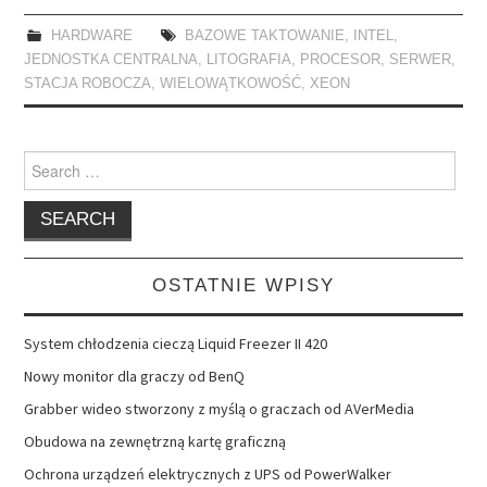
HARDWARE
BAZOWE TAKTOWANIE
,
INTEL
,
JEDNOSTKA CENTRALNA
,
LITOGRAFIA
,
PROCESOR
,
SERWER
,
STACJA ROBOCZA
,
WIELOWĄTKOWOŚĆ
,
XEON
Search
for:
OSTATNIE WPISY
System chłodzenia cieczą Liquid Freezer II 420
Nowy monitor dla graczy od BenQ
Grabber wideo stworzony z myślą o graczach od AVerMedia
Obudowa na zewnętrzną kartę graficzną
Ochrona urządzeń elektrycznych z UPS od PowerWalker