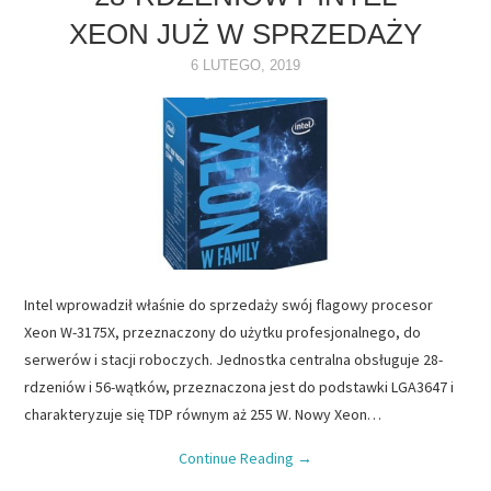
XEON JUŻ W SPRZEDAŻY
NAPĘDY
6 LUTEGO, 2019
OPROGRAMOWANIE
INTERNET
Intel wprowadził właśnie do sprzedaży swój flagowy procesor
Xeon W-3175X, przeznaczony do użytku profesjonalnego, do
serwerów i stacji roboczych. Jednostka centralna obsługuje 28-
rdzeniów i 56-wątków, przeznaczona jest do podstawki LGA3647 i
charakteryzuje się TDP równym aż 255 W. Nowy Xeon…
Continue Reading
→