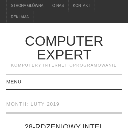
STRONA GŁÓWNA
O NAS
KONTAKT
REKLAMA
COMPUTER
EXPERT
KOMPUTERY INTERNET OPROGRAMOWANIE
MENU
PAMIĘĆ
MONTH:
LUTY 2019
DRUKARKI
MONITORY
28-RDZENIOWY INTEL