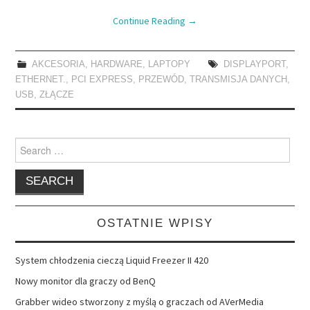
Continue Reading
→
AKCESORIA
,
HARDWARE
,
LAPTOPY
DISPLAYPORT
,
ETHERNET.
,
PCI EXPRESS
,
PRZEWÓD
,
TRANSMISJA DANYCH
,
USB
,
ZŁĄCZE
Search
for:
OSTATNIE WPISY
System chłodzenia cieczą Liquid Freezer II 420
Nowy monitor dla graczy od BenQ
Grabber wideo stworzony z myślą o graczach od AVerMedia