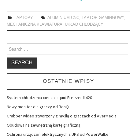
LAPTOPY
ALUMINIUM CNC
,
LAPTOP GAMINGOWY
,
MECHANICZNA KLAWIATURA
,
UKŁAD CHŁODZĄCY
Search
for:
OSTATNIE WPISY
System chłodzenia cieczą Liquid Freezer II 420
Nowy monitor dla graczy od BenQ
Grabber wideo stworzony z myślą o graczach od AVerMedia
Obudowa na zewnętrzną kartę graficzną
Ochrona urządzeń elektrycznych z UPS od PowerWalker