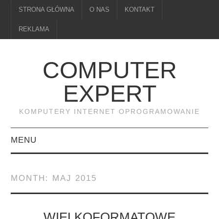
STRONA GŁÓWNA
O NAS
KONTAKT
REKLAMA
COMPUTER
EXPERT
KOMPUTERY INTERNET OPROGRAMOWANIE
MENU
PAMIĘĆ
MONTH:
MAJ 2015
DRUKARKI
MONITORY
WIELKOFORMATOWE