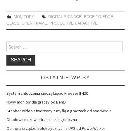
MONITORY
DIGITAL SIGNAGE
,
EDGE-TO-EDGE
GLASS
,
OPEN FRAME
,
PROJECTIVE CAPACITIVE
Search
for:
OSTATNIE WPISY
System chłodzenia cieczą Liquid Freezer II 420
Nowy monitor dla graczy od BenQ
Grabber wideo stworzony z myślą o graczach od AVerMedia
Obudowa na zewnętrzną kartę graficzną
Ochrona urządzeń elektrycznych z UPS od PowerWalker