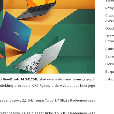
Syste
Nowy 
Grabb
AVer
Obudo
Ochro
Powe
Sams
Gami
Pierw
Bezp
op
VivoBook 14 X412DK
, skierowany do mniej wymagających
Zakr
hitekturę procesora AMD Ryzen, a do wyboru jest kilka jego
 zegar bazowy 2,1 GHz, zegar Turbo 3,7 GHz) z Radeonem Vega
 zegar bazowy 2,6 GHz, zegar Turbo 3,5 GHz) z Radeonem Vega