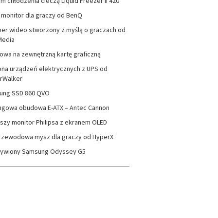
m chłodzenia cieczą Liquid Freezer II 420
monitor dla graczy od BenQ
er wideo stworzony z myślą o graczach od
Media
wa na zewnętrzną kartę graficzną
na urządzeń elektrycznych z UPS od
rWalker
ung SSD 860 QVO
ngowa obudowa E-ATX – Antec Cannon
szy monitor Philipsa z ekranem OLED
rzewodowa mysz dla graczy od HyperX
zywiony Samsung Odyssey G5