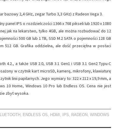
gar bazowy 2,4 GHz, zegar Turbo 3,3 GHz) z Radeon Vega 3.
 panel IPS o rozdzielczości 1366 x 768 pikseli lub 1920 x 1080
cyjnej jak na lekarstwo, tylko 4GB, ale można rozbudować do 12
pojemności 500 GB lub 1 TB, SSD M.2 SATA o pojemności 128 GB
m 512 GB. Grafika oddzielna, ale dość przeciętna w postaci
oth 4.2., a także USB 2.0, USB 3.1 Gen1 i USB 3.1 Gen2 Typu-C
osażony w czytnik kart microSD, kamerę, mikrofony, klawiaturę
tnik linii papilarnych. Jego wymiary to: 322 x 212 x 19,9 mm, a
ows 10 Home, Windows 10 Pro lub Endless OS. Cena nie jest
zie zbyt wysoka.
LUETOOTH
,
ENDLESS OS
,
HDMI
,
IPS
,
RADEON
,
WINDOWS