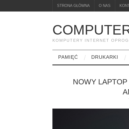
STRONA GŁÓWNA
O NAS
KON
COMPUTER
KOMPUTERY INTERNET OPRO
PAMIĘĆ
DRUKARKI
NOWY LAPTOP
A