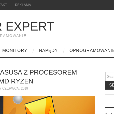
TAKT
REKLAMA
 EXPERT
GRAMOWANIE
MONITORY
NAPĘDY
OPROGRAMOWANI
 ASUSA Z PROCESOREM
Searc
for:
MD RYZEN
7 CZERWCA, 2019