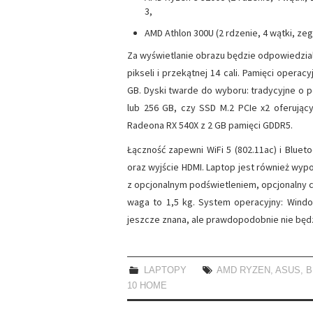
3,
AMD Athlon 300U (2 rdzenie, 4 wątki, ze
Za wyświetlanie obrazu będzie odpowiedzialny
pikseli i przekątnej 14 cali. Pamięci opera
GB. Dyski twarde do wyboru: tradycyjne o 
lub 256 GB, czy SSD M.2 PCIe x2 oferujący
Radeona RX 540X z 2 GB pamięci GDDR5.
Łączność zapewni WiFi 5 (802.11ac) i Blueto
oraz wyjście HDMI. Laptop jest również wyp
z opcjonalnym podświetleniem, opcjonalny czy
waga to 1,5 kg. System operacyjny: Wind
jeszcze znana, ale prawdopodobnie nie będ
LAPTOPY
AMD RYZEN
,
ASUS
,
B
10 HOME