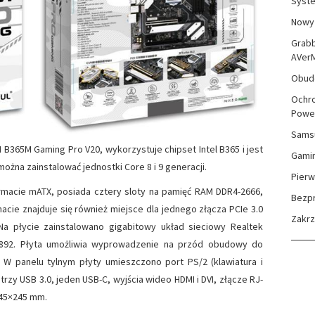
Syste
Nowy 
Grabb
AVer
Obudo
Ochro
Powe
Sams
 B365M Gaming Pro V20, wykorzystuje chipset Intel B365 i jest
Gami
żna zainstalować jednostki Core 8 i 9 generacji.
Pierw
rmacie mATX, posiada cztery sloty na pamięć RAM DDR4-2666,
Bezp
nacie znajduje się również miejsce dla jednego złącza PCIe 3.0
Zakr
Na płycie zainstalowano gigabitowy układ sieciowy Realtek
892. Płyta umożliwia wyprowadzenie na przód obudowy do
 W panelu tylnym płyty umieszczono port PS/2 (klawiatura i
trzy USB 3.0, jeden USB-C, wyjścia wideo HDMI i DVI, złącze RJ-
 245×245 mm.