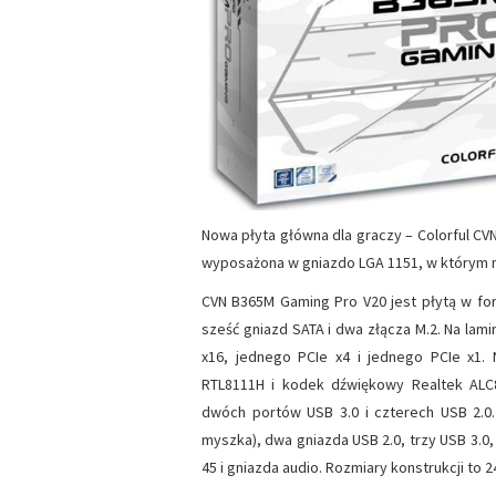
Nowa płyta główna dla graczy – Colorful CVN
wyposażona w gniazdo LGA 1151, w którym mo
CVN B365M Gaming Pro V20 jest płytą w fo
sześć gniazd SATA i dwa złącza M.2. Na lami
x16, jednego PCIe x4 i jednego PCIe x1. 
RTL8111H i kodek dźwiękowy Realtek ALC
dwóch portów USB 3.0 i czterech USB 2.0.
myszka), dwa gniazda USB 2.0, trzy USB 3.0, 
45 i gniazda audio. Rozmiary konstrukcji to