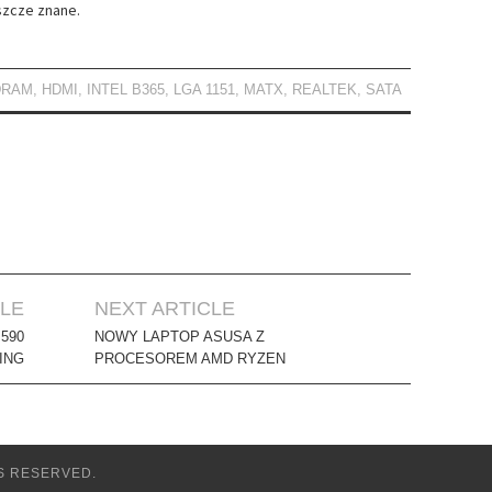
eszcze znane.
DRAM
,
HDMI
,
INTEL B365
,
LGA 1151
,
MATX
,
REALTEK
,
SATA
CLE
NEXT ARTICLE
590
NOWY LAPTOP ASUSA Z
ING
PROCESOREM AMD RYZEN
S RESERVED.