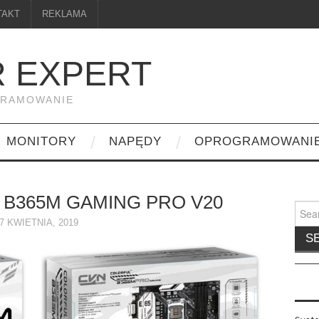
TAKT
REKLAMA
 EXPERT
GRAMOWANIE
MONITORY
NAPĘDY
OPROGRAMOWANI
B365M GAMING PRO V20
Searc
for:
7 KWIETNIA, 2019