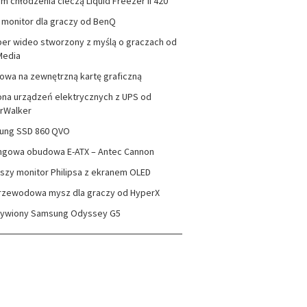
m chłodzenia cieczą Liquid Freezer II 420
monitor dla graczy od BenQ
er wideo stworzony z myślą o graczach od
Media
wa na zewnętrzną kartę graficzną
na urządzeń elektrycznych z UPS od
rWalker
ung SSD 860 QVO
ngowa obudowa E-ATX – Antec Cannon
szy monitor Philipsa z ekranem OLED
rzewodowa mysz dla graczy od HyperX
zywiony Samsung Odyssey G5