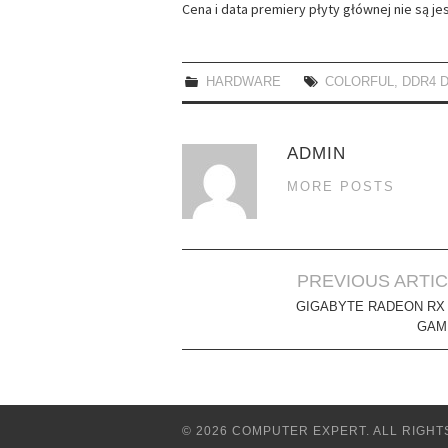
Cena i data premiery płyty głównej nie są j
HARDWARE
COLORFUL
,
DDR4 
ADMIN
MORE POSTS
Post
PREVIOUS ARTI
navigation
GIGABYTE RADEON RX 
GAM
© 2026 COMPUTER EXPERT. ALL RIGHT